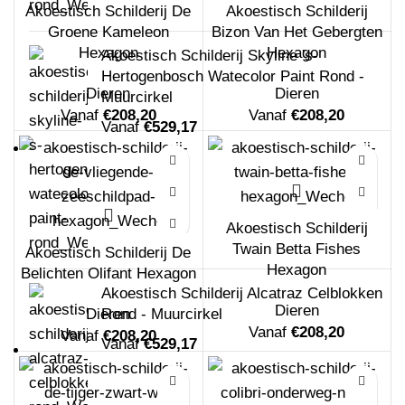
Akoestisch Schilderij De
Akoestisch Schilderij
Groene Kameleon
Bizon Van Het Gebergten
Hexagon
Hexagon
Akoestisch Schilderij Skyline 's-
Hertogenbosch Watecolor Paint Rond -
Dieren
Dieren
Muurcirkel
Vanaf
€
208,20
Vanaf
€
208,20
Vanaf
€
529,17
Akoestisch Schilderij
Twain Betta Fishes
Akoestisch Schilderij De
Hexagon
Belichten Olifant Hexagon
Akoestisch Schilderij Alcatraz Celblokken
Dieren
Dieren
Rond - Muurcirkel
Vanaf
€
208,20
Vanaf
€
208,20
Vanaf
€
529,17