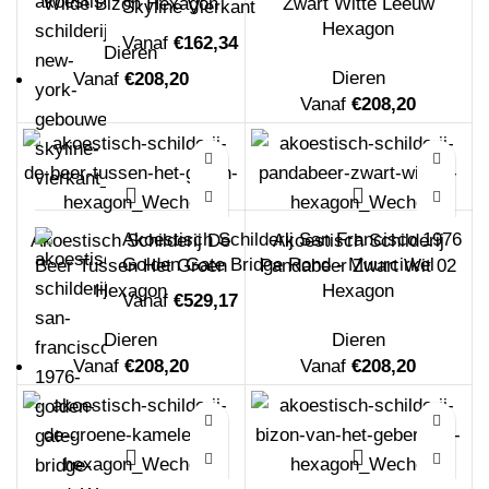
Wilde Bizon Hexagon
Zwart Witte Leeuw
Skyline Vierkant
Hexagon
Vanaf
€
162,34
Dieren
Dieren
Vanaf
€
208,20
Vanaf
€
208,20
Akoestisch Schilderij San Francisco 1976
Akoestisch Schilderij De
Akoestisch Schilderij
Golden Gate Bridge Rond - Muurcirkel
Beer Tussen Het Groen
Pandabeer Zwart Wit 02
Hexagon
Hexagon
Vanaf
€
529,17
Dieren
Dieren
Vanaf
€
208,20
Vanaf
€
208,20