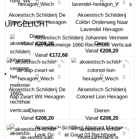
Akoestisch Schilderij De
Akoestisch Schilderij
Tijger Zwart Wit Hexagon
Colibri Onderweg Naar
UITGELICHT
Lavendel Hexagon
Dieren
Akoestisch Schilderij Johannes Vermeer
Dieren
Vanaf
€
208,20
Het Melkmeisje 1660 Rechthoek Verticaal
Vanaf
€
208,20
Vanaf
€
172,68
Akoestisch Schilderij De
Akoestisch Schilderij
Aap Zwart Wit Hexagon
Colored Lion Hexagon
Dieren
Dieren
Vanaf
€
208,20
Vanaf
€
208,20
Akoestisch Schilderij Abstract Marmer
Look Grijs met Goud 03 Rechthoek