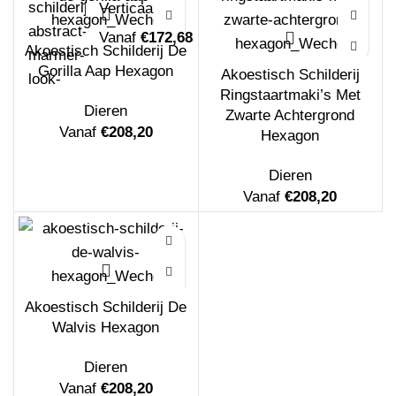
Verticaal
Vanaf
€
172,68
Akoestisch Schilderij De
Gorilla Aap Hexagon
Akoestisch Schilderij
Ringstaartmaki’s Met
Dieren
Zwarte Achtergrond
Vanaf
€
208,20
Hexagon
Dieren
Vanaf
€
208,20
Akoestisch Schilderij Het blauwe
schilderwerk Rechthoek Horizontaal
Akoestisch Schilderij De
Vanaf
€
172,68
Walvis Hexagon
Dieren
Vanaf
€
208,20