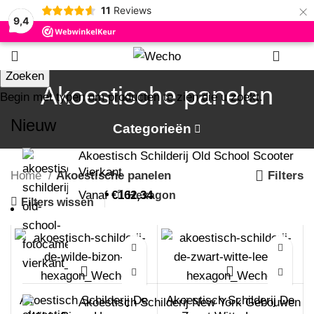
×
11
Reviews
9,4
0
Zoeken
Akoestische panelen
Begin met typen om producten te zien die u zoekt.
Nieuw
Categorieën
Akoestisch Schilderij Old School Scooter
Vierkant
Home
Akoestische panelen
Filters
Vanaf
€
162,34
Hexagon
Filters wissen
Akoestisch Schilderij De
Akoestisch Schilderij De
Akoestisch Schilderij New York Gebouwen