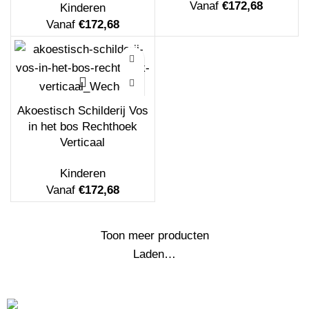
Vanaf
€
172,68
Kinderen
Vanaf
€
172,68
Akoestisch Schilderij Dame Gouden Make
up Hexagon
Vanaf
€
208,20
Akoestisch Schilderij Vos
in het bos Rechthoek
Verticaal
Kinderen
Vanaf
€
172,68
Akoestisch Schilderij Maagdenpalm Rond -
Toon meer producten
Muurcirkel
Laden…
Vanaf
€
529,17