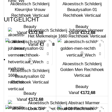
Akoestisch Schilderij
Akoestisch Schilderij
Kleurrijke Vrouw
Beautysallon 01
Rechthoek Verticaal
Rechthoek Verticaal
UITGELICHT
Beauty
Beauty
Akoestisch Schilderij Johannes Vermeer
Vanaf
€
172,68
Vanaf
€
172,68
Het Melkmeisje 1660 Rechthoek Verticaal
Vanaf
€
172,68
Akoestisch Schilderij
Golden Men Rechthoek
Akoestisch Schilderij
Verticaal
Beautysallon 02
Rechthoek Verticaal
Beauty
Vanaf
€
172,68
Beauty
Vanaf
€
172,68
Akoestisch Schilderij Abstract Marmer
Look Grijs met Goud 03 Rechthoek