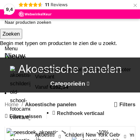
×
11
Reviews
9,4
Zoeken
Begin met typen om producten te zien die u zoekt.
Menu
Nieuw
Akoestische panelen
0
Akoestisch Schilderij Old School Scooter
Vierkant
Categorieën
Vanaf
€
162,34
Home
Akoestische panelen
Filters
Rechthoek verticaal
Filters wissen
-10%
Akoestisch Schilderij New York Gebouwen