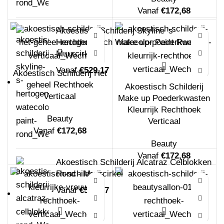
Vanaf
€
172,68
Akoestisch Schilderij Skyline 's-
Hertogenbosch Watecolor Paint Rond -
Muurcirkel
Vanaf
€
529,17
Akoestisch Schilderij Het
geheel Rechthoek
Akoestisch Schilderij
Verticaal
Make up Poederkwasten
Kleurrijk Rechthoek
Beauty
Verticaal
Vanaf
€
172,68
Beauty
Vanaf
€
172,68
Akoestisch Schilderij Alcatraz Celblokken
Rond - Muurcirkel
Vanaf
€
529,17