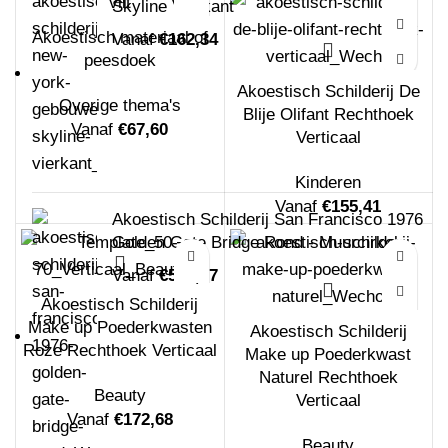
Skyline Vierkant
Akoestisch materiaal of
Vanaf
€
162,34
peesdoek
Akoestisch Schilderij De
Overige thema's
Blije Olifant Rechthoek
Vanaf
€
67,60
Verticaal
Kinderen
Vanaf
€
155,41
Akoestisch Schilderij San Francisco 1976
Golden Gate Bridge Rond - Muurcirkel
Vanaf
€
529,17
Akoestisch Schilderij
Make up Poederkwasten
Akoestisch Schilderij
Roze Rechthoek Verticaal
Make up Poederkwast
Naturel Rechthoek
Beauty
Verticaal
Vanaf
€
172,68
Beauty