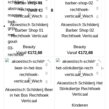
Verticaal
Vanaf
€
172,68
Akoestisch Schilderij
Akoestisch Schilderij
Barber Shop 01
Barber Shop 02
Rechthoek Verticaal
Rechthoek Verticaal
Beauty
Beauty
Vanaf
€
172,68
Vanaf
€
172,68
Akoestisch Schilderij Het blauwe
schilderwerk Rechthoek Horizontaal
Akoestisch Schilderij Het
Vanaf
€
172,68
Stinkdiertje Rechthoek
Akoestisch Schilderij Beer
Verticaal
in het Bos Rechthoek
Verticaal
Kinderen