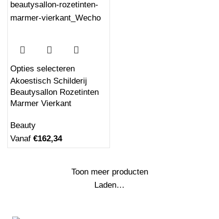
Meest verkocht
Akoestisch Schilderij Skyline Utrecht
Opties selecteren
Watercolor Paint Vierkant
Akoestisch Schilderij
Vanaf
€
162,34
Beautysallon Rozetinten
Marmer Vierkant
Beauty
Vanaf
€
162,34
Toon meer producten
Akoestisch Schilderij Picasso Meisje voor
Laden…
een spiegel 1932 Rond - Muurcirkel
Vanaf
€
529,17