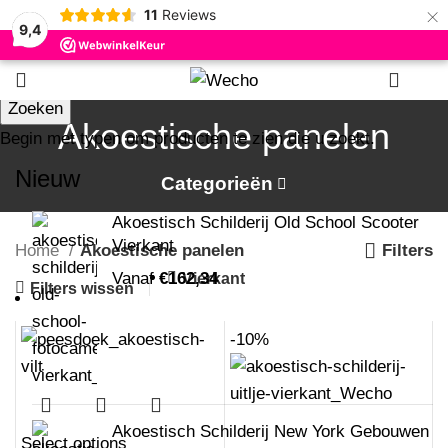
×
11
Reviews
9,4
0
Zoeken
Akoestische panelen
Begin met typen om producten te zien die u zoekt.
Nieuw
Categorieën
Akoestisch Schilderij Old School Scooter
Vierkant
Home
Akoestische panelen
Filters
Vanaf
€
162,34
Vierkant
Filters wissen
-10%
Akoestisch Schilderij New York Gebouwen
Select options