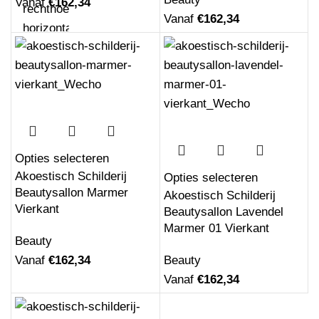
Vanaf
€
162,34
Vanaf
€
162,34
Akoestisch Schilderij Dame Gouden Make
up Hexagon
Vanaf
€
208,20
Opties selecteren
Akoestisch Schilderij
Opties selecteren
Beautysallon Marmer
Akoestisch Schilderij
Vierkant
Beautysallon Lavendel
Marmer 01 Vierkant
Akoestisch Schilderij Maagdenpalm Rond -
Beauty
Muurcirkel
Vanaf
€
162,34
Beauty
Vanaf
€
529,17
Vanaf
€
162,34