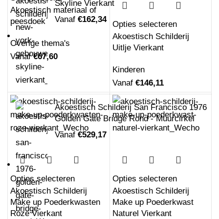
Skyline Vierkant
Akoestisch materiaal of
Vanaf
€
162,34
peesdoek
Opties selecteren
Akoestisch Schilderij
Overige thema's
Uitlje Vierkant
Vanaf
€
67,60
Kinderen
Vanaf
€
146,11
Akoestisch Schilderij San Francisco 1976
Golden Gate Bridge Rond - Muurcirkel
Vanaf
€
529,17
Opties selecteren
Opties selecteren
Akoestisch Schilderij
Akoestisch Schilderij
Make up Poederkwasten
Make up Poederkwast
Roze Vierkant
Naturel Vierkant