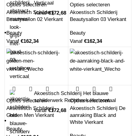
Verticaal
Opties selecteren
Opties selecteren
Akoestisch Schilderij
Akoestisch Schilderij
Vanaf
€
172,68
Beautysallon 02 Vierkant
Beautysallon 03 Vierkant
Beauty
Beauty
Vanaf
€
162,34
Vanaf
€
162,34
Akoestisch Schilderij Het blauwe
schilderwerk Rechthoek Horizontaal
Opties selecteren
Opties selecteren
Akoestisch Schilderij
Akoestisch Schilderij De
Vanaf
€
172,68
Golden Men Vierkant
aanraking Black and
White Vierkant
Beauty
Beauty