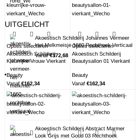
UITGELICHT
Akoestisch Schilderij Johannes Vermeer
Het Melkmeisje 1660 Rechthoek Verticaal
Opties selecteren
Opties selecteren
Akoestisch Schilderij
Akoestisch Schilderij
Vanaf
€
172,68
Kleurrijke Vrouw Vierkant
Beautysallon 01 Vierkant
Beauty
Beauty
Vanaf
€
162,34
Vanaf
€
162,34
Akoestisch Schilderij Abstract Marmer
Look Grijs met Goud 03 Rechthoek