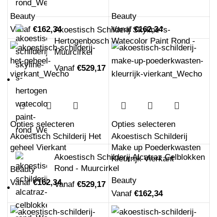
Beauty
Beauty
Vanaf
€
162,34
Vanaf
€
162,34
Akoestisch Schilderij Skyline 's-
Hertogenbosch Watecolor Paint Rond -
Muurcirkel
Vanaf
€
529,17
Opties selecteren
Opties selecteren
Akoestisch Schilderij Het
Akoestisch Schilderij
geheel Vierkant
Make up Poederkwasten
Akoestisch Schilderij Alcatraz Celblokken
Kleurrijk Vierkant
Rond - Muurcirkel
Beauty
Beauty
Vanaf
€
162,34
Vanaf
€
529,17
Vanaf
€
162,34