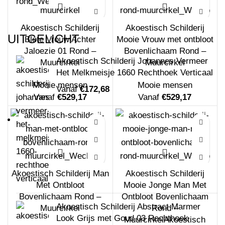
Akoestisch Schilderij
Akoestisch Schilderij
UITGELICHT
Blote Vrouw Achter
Mooie Vrouw met ontbloot
Jaloezie 01 Rond –
Bovenlichaam Rond –
Akoestisch Schilderij Johannes Vermeer
Muurcirkel
Muurcirkel
Het Melkmeisje 1660 Rechthoek Verticaal
Mooie mensen
Mooie mensen
Vanaf
€
172,68
Vanaf
€
529,17
Vanaf
€
529,17
Akoestisch Schilderij Man
Akoestisch Schilderij
Met Ontbloot
Mooie Jonge Man Met
Bovenlichaam Rond –
Ontbloot Bovenlichaam
Akoestisch Schilderij Abstract Marmer
Muurcirkel
Rond –
Look Grijs met Goud 03 Rechthoek
MuurcirkelAkoestisch