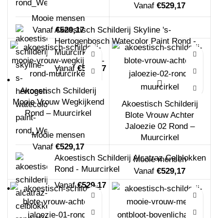
Vanaf
€
529,17
Mooie mensen
Akoestisch Schilderij Skyline 's-
Vanaf
€
529,17
Hertogenbosch Watecolor Paint Rond -
Muurcirkel
Vanaf
€
529,17
Akoestisch Schilderij
Mooie Vrouw Wegkijkend
Akoestisch Schilderij
Rond – Muurcirkel
Blote Vrouw Achter
Jaloezie 02 Rond –
Mooie mensen
Muurcirkel
Vanaf
€
529,17
Akoestisch Schilderij Alcatraz Celblokken
Mooie mensen
Rond - Muurcirkel
Vanaf
€
529,17
Vanaf
€
529,17