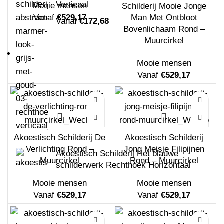
Verticaal
Mooie mensen
Schilderij Mooie Jonge
Vanaf
€
529,17
Man Met Ontbloot
Vanaf
€
172,68
Bovenlichaam Rond –
Muurcirkel
Mooie mensen
Vanaf
€
529,17
Akoestisch Schilderij De
Akoestisch Schilderij
Verlichting Rond –
Jong Meisje Filipijnen
Akoestisch Schilderij Het blauwe
Muurcirkel
Rond – Muurcirkel
schilderwerk Rechthoek Horizontaal
Vanaf
€
172,68
Mooie mensen
Mooie mensen
Vanaf
€
529,17
Vanaf
€
529,17