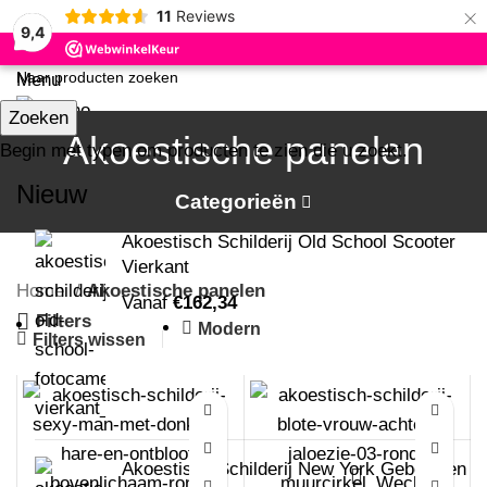
×
11
Reviews
9,4
Menu
Zoeken
Akoestische panelen
0
Begin met typen om producten te zien die u zoekt.
Nieuw
Categorieën
Akoestisch Schilderij Old School Scooter
Vierkant
Home
Akoestische panelen
Vanaf
€
162,34
Filters
Modern
Filters wissen
Akoestisch Schilderij New York Gebouwen