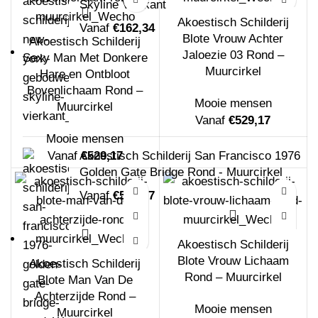
Skyline Vierkant
Akoestisch Schilderij
Vanaf
€
162,34
Blote Vrouw Achter
Akoestisch Schilderij
Jaloezie 03 Rond –
Sexy Man Met Donkere
Muurcirkel
Hare en Ontbloot
Bovenlichaam Rond –
Mooie mensen
Muurcirkel
Vanaf
€
529,17
Mooie mensen
Akoestisch Schilderij San Francisco 1976
Vanaf
€
529,17
Golden Gate Bridge Rond - Muurcirkel
Vanaf
€
529,17
Akoestisch Schilderij
Blote Vrouw Lichaam
Akoestisch Schilderij
Rond – Muurcirkel
Blote Man Van De
Achterzijde Rond –
Mooie mensen
Muurcirkel