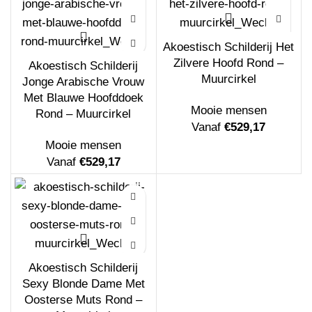
Akoestisch Schilderij Het
Zilvere Hoofd Rond –
Akoestisch Schilderij
Akoestisch Schilderij Dame Gouden Make
Muurcirkel
Jonge Arabische Vrouw
up Hexagon
Met Blauwe Hoofddoek
Vanaf
€
208,20
Mooie mensen
Rond – Muurcirkel
Vanaf
€
529,17
Mooie mensen
Vanaf
€
529,17
Akoestisch Schilderij Maagdenpalm Rond -
Muurcirkel
Akoestisch Schilderij
Vanaf
€
529,17
Sexy Blonde Dame Met
Oosterse Muts Rond –