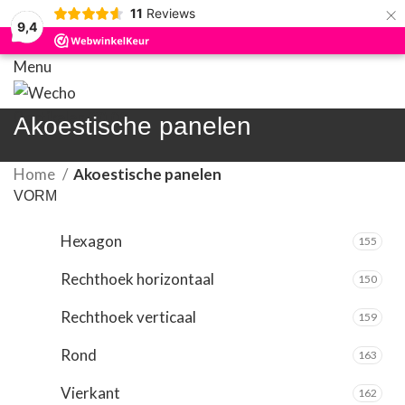
×
11
Reviews
9,4
Menu
0
artikelen
€
0,00
Akoestische panelen
Home
Akoestische panelen
VORM
Hexagon
155
Rechthoek horizontaal
150
Rechthoek verticaal
159
Rond
163
Vierkant
162