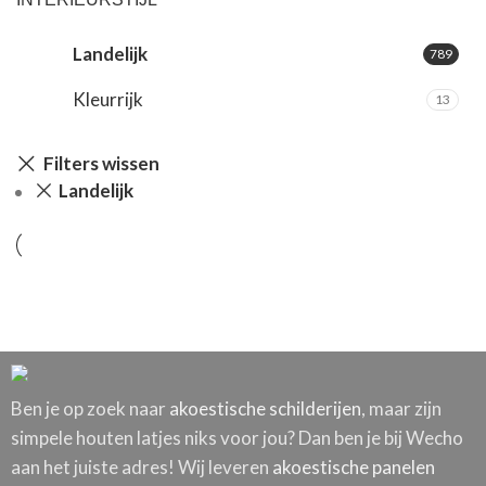
Rood
92
Landelijk
789
Roze
102
Kleurrijk
13
Wit
490
Filters wissen
Zilver
5
Landelijk
Zwart
384
Ben je op zoek naar
akoestische schilderijen
, maar zijn
simpele houten latjes niks voor jou? Dan ben je bij Wecho
aan het juiste adres! Wij leveren
akoestische panelen