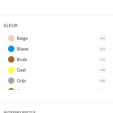
KLEUR
Beige
141
Blauw
321
Bruin
215
Geel
190
Grijs
345
Groen
419
Oranje
202
Paars
51
INTERIEURSTIJL