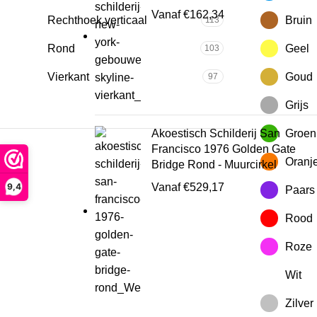
Vanaf
€
162,34
Rechthoek verticaal
Bruin
113
Rond
Geel
103
Vierkant
Goud
97
Grijs
Groen
Akoestisch Schilderij San
Francisco 1976 Golden Gate
Oranj
Bridge Rond - Muurcirkel
9,4
Vanaf
€
529,17
Paars
Rood
Roze
Wit
Zilver