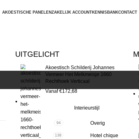
AKOESTISCHE PANELEN
ZAKELIJK ACCOUNT
KENNISBANK
CONTACT
UITGELICHT
M
Akoestisch Schilderij Johannes
Vermeer Het Melkmeisje 1660
Rechthoek Verticaal
Vanaf
€
172,68
Interieurstijl
Overig
94
Hotel chique
138