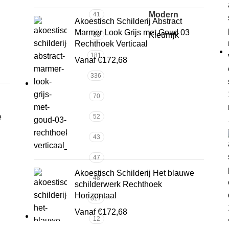
Modern
41
Akoestisch Schilderij Abstract
Marmer Look Grijs met Goud 03
Kleurrijk
68
Rechthoek Verticaal
181
Vanaf
€
172,68
336
70
e
52
43
47
Akoestisch Schilderij Het blauwe
48
schilderwerk Rechthoek
Horizontaal
317
Vanaf
€
172,68
12