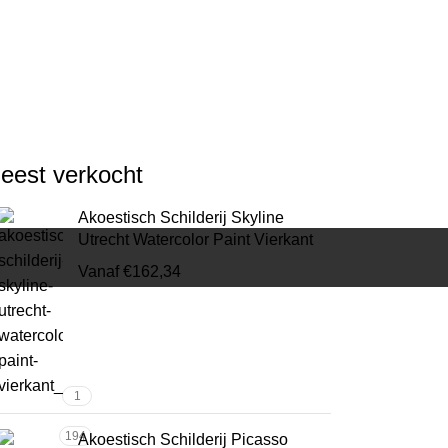
eest verkocht
Akoestisch Schilderij Skyline
Utrecht Watercolor Paint Vierkant
Vanaf
€
162,34
1
194
Akoestisch Schilderij Picasso