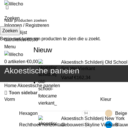
Zoeken
Inloggen / Registreren
Zoeken
Verlanglijst
Begin met typen om producten te zien die u zoekt.
0
artikelen
€
0,00
Menu
Nieuw
0
artikelen
€
0,00
Akoestisch Schilderij Old School
Scooter Vierkant
Akoestische panelen
Vanaf
€
162,34
Home
Akoestische panelen
Toon sidebar
Vorm
Kleur
Hexagon
Beige
94
Akoestisch Schilderij New York
Rechthoek horizontaal
Blauw
Gebouwen Skyline Vierkant
115