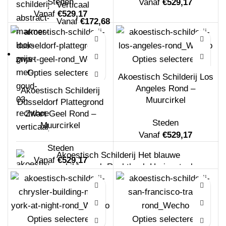
Steden
Vanaf
€
529,17
Verticaal
Vanaf
€
529,17
Vanaf
€
172,68
Opties selecteren
Opties selecteren
Akoestisch Schilderij Los
Angeles Rond –
Akoestisch Schilderij
Muurcirkel
Düsseldorf Plattegrond
Zwart Geel Rond –
Steden
Muurcirkel
Vanaf
€
529,17
Steden
Akoestisch Schilderij Het blauwe
Vanaf
€
529,17
schilderwerk Rechthoek Horizontaal
Vanaf
€
172,68
Opties selecteren
Opties selecteren