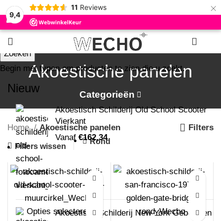
×
11
Reviews
9,4
0
Zoeken
Akoestische panelen
Begin met typen om producten te zien die u zoekt.
Nieuw
Categorieën
Akoestisch Schilderij Old School Scooter
Vierkant
Home
Akoestische panelen
Filters
Vanaf
€
162,34
Rond
Filters wissen
Opties selecteren
Akoestisch Schilderij New York Gebouwen