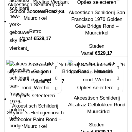
Skyline Vierkant
Opties selecteren
Akoestisch Schilderij Old
School Scooter Rond –
Vanaf
€
162,34
Akoestisch Schilderij San
Muurcirkel
Francisco 1976 Golden
Gate Bridge Rond –
Retro
Muurcirkel
Vanaf
€
529,17
Steden
Vanaf
€
529,17
Akoestisch Schilderij San Francisco 1976
Golden Gate Bridge Rond - Muurcirkel
Vanaf
€
529,17
Opties selecteren
Opties selecteren
Akoestisch Schilderij
Alcatraz Celblokken Rond
Akoestisch Schilderij
– Muurcirkel
Skyline ‘s-Hertogenbosch
Watecolor Paint Rond –
Steden
Muurcirkel
Vanaf
€
529,17