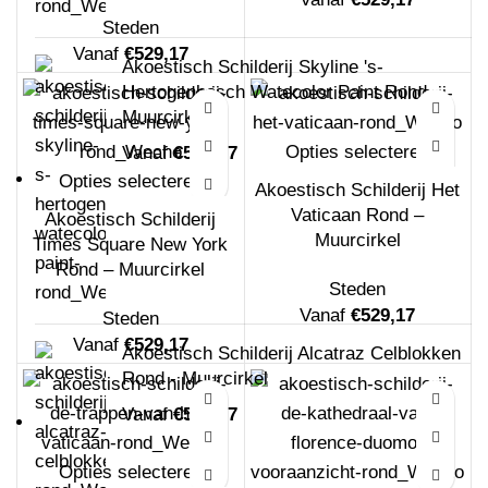
Steden
Vanaf
€
529,17
Akoestisch Schilderij Skyline 's-
Hertogenbosch Watecolor Paint Rond -
Muurcirkel
Opties selecteren
Vanaf
€
529,17
Opties selecteren
Akoestisch Schilderij Het
Vaticaan Rond –
Akoestisch Schilderij
Muurcirkel
Times Square New York
Rond – Muurcirkel
Steden
Vanaf
€
529,17
Steden
Vanaf
€
529,17
Akoestisch Schilderij Alcatraz Celblokken
Rond - Muurcirkel
Vanaf
€
529,17
Opties selecteren