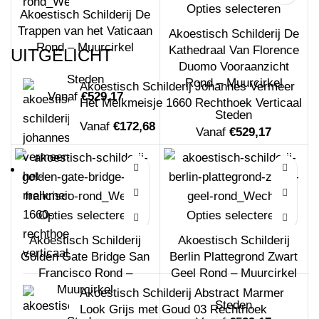
Opties selecteren
Akoestisch Schilderij De
Trappen van het Vaticaan
Akoestisch Schilderij De
Rond – Muurcirkel
Kathedraal Van Florence
UITGELICHT
Duomo Vooraanzicht
Steden
Rond – Muurcirkel
Akoestisch Schilderij Johannes Vermeer
Vanaf
€
529,17
Het Melkmeisje 1660 Rechthoek Verticaal
Steden
Vanaf
€
172,68
Vanaf
€
529,17
Opties selecteren
Opties selecteren
Akoestisch Schilderij
Akoestisch Schilderij
Golden Gate Bridge San
Berlin Plattegrond Zwart
Francisco Rond –
Geel Rond – Muurcirkel
Muurcirkel
Akoestisch Schilderij Abstract Marmer
Steden
Look Grijs met Goud 03 Rechthoek