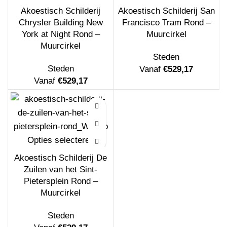
Akoestisch Schilderij
Akoestisch Schilderij San
Chrysler Building New
Francisco Tram Rond –
York at Night Rond –
Muurcirkel
Muurcirkel
Akoestisch Schilderij Dame Gouden Make
Steden
up Hexagon
Steden
Vanaf
€
529,17
Vanaf
€
208,20
Vanaf
€
529,17
Opties selecteren
Akoestisch Schilderij De
Akoestisch Schilderij Maagdenpalm Rond -
Zuilen van het Sint-
Muurcirkel
Pietersplein Rond –
Muurcirkel
Vanaf
€
529,17
Steden