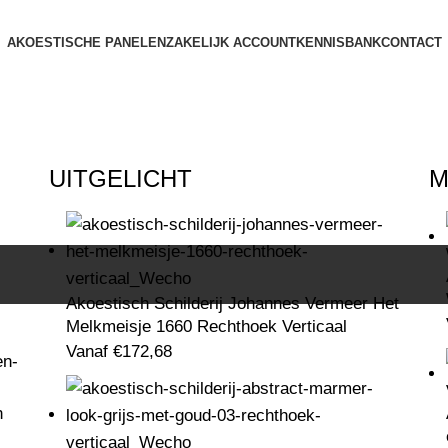
AKOESTISCHE PANELEN
ZAKELIJK ACCOUNT
KENNISBANK
CONTACT
UITGELICHT
M
Akoestisch Schilderij Johannes Vermeer Het
Melkmeisje 1660 Rechthoek Verticaal
Vanaf
€
172,68
n