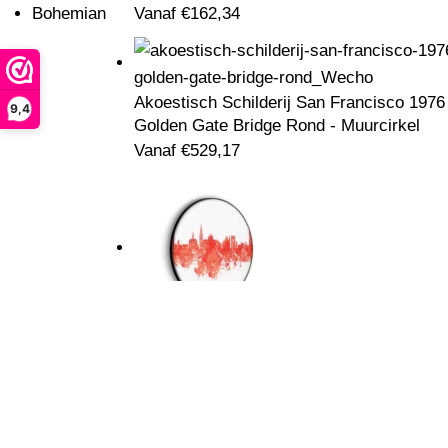
Vanaf
€
162,34
Bohemian
Akoestisch Schilderij San Francisco 1976
9,4
Golden Gate Bridge Rond - Muurcirkel
Vanaf
€
529,17
Akoestisch Schilderij Skyline 's-
Informatie
Hertogenbosch Watecolor Paint Rond -
Muurcirkel
Over ons
Vanaf
€
529,17
FAQ
Ben je op zoek naar
akoestische