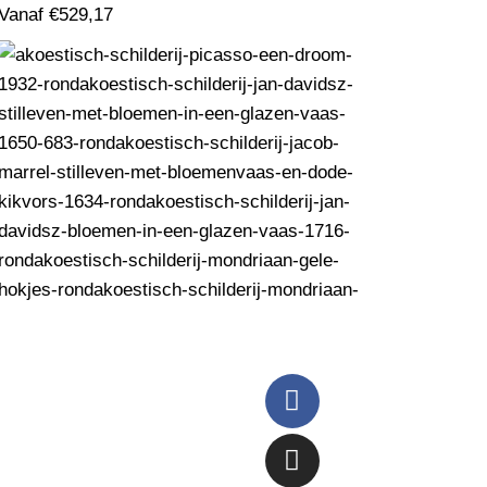
Vanaf
€
529,17
Akoestisch Schilderij Picasso Een Droom
1932 Rond - Muurcirkel
Vanaf
€
529,17