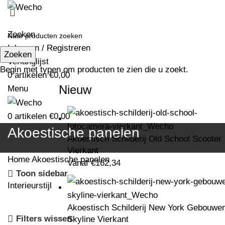
Zoeken
Inloggen / Registreren
Zoeken
Verlanglijst
Begin met typen om producten te zien die u zoekt.
0
artikelen
€
0,00
Nieuw
Menu
0
artikelen
€
0,00
Akoestische panelen
Akoestisch Schilderij Old School Scooter
Vierkant
Home
Akoestische panelen
Vanaf
€
162,34
Toon sidebar
Interieurstijl
Akoestisch Schilderij New York Gebouwe
Filters wissen
Skyline Vierkant