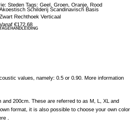
ie:
Steden
Tags:
Geel
,
Groen
,
Oranje
,
Rood
Akoestisch Schilderij Scandinavisch Basis
Zwart Rechthoek Verticaal
Vanaf
€
172,68
TAGEHANDLEIDING
coustic values, namely: 0.5 or 0.90.
More information
0cm and 200cm.
These are referred to as M, L, XL and
 own format, it is also possible to choose your own color
ere
.