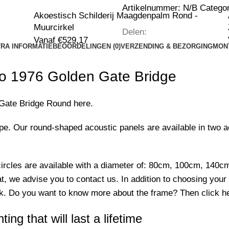
Artikelnummer:
N/B
Categor
Akoestisch Schilderij Maagdenpalm Rond -
Muurcirkel
Delen:
Vanaf
€
529,17
RA INFORMATIE
BEOORDELINGEN (0)
VERZENDING & BEZORGING
MON
o 1976 Golden Gate Bridge
Gate Bridge
Round here.
ape.
Our round-shaped acoustic panels are available in two a
l circles are available with a diameter of: 80cm, 100cm, 14
mat, we advise you to
contact
us.
In addition to choosing your
ck.
Do you want to know more about the frame?
Then click
h
ing that will last a lifetime