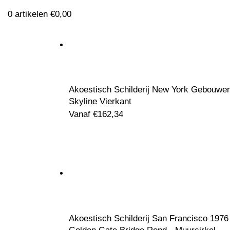
0
artikelen
€
0,00
Akoestisch Schilderij New York Gebouwe
Klik om te vergroten
Skyline Vierkant
Vanaf
€
162,34
Akoestisch Schilderij San Francisco 1976