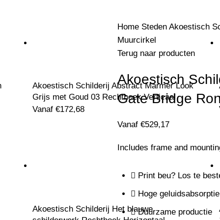
Home
Steden
Akoestisch Sc
Muurcirkel
Terug naar producten
Akoestisch Schi
n
Akoestisch Schilderij Abstract Marmer Look
Gate Bridge Ron
Grijs met Goud 03 Rechthoek Verticaal
Vanaf
€
172,68
Vanaf
€
529,17
Includes frame and mounti
Print beu? Los te best
Hoge geluidsabsorptie
Akoestisch Schilderij Het blauwe
Duurzame productie