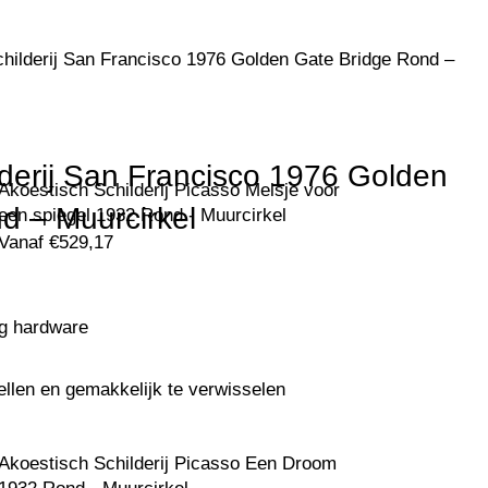
hilderij San Francisco 1976 Golden Gate Bridge Rond –
lderij San Francisco 1976 Golden
Akoestisch Schilderij Picasso Meisje voor
d – Muurcirkel
een spiegel 1932 Rond - Muurcirkel
Vanaf
€
529,17
ng hardware
ellen en gemakkelijk te verwisselen
Akoestisch Schilderij Picasso Een Droom