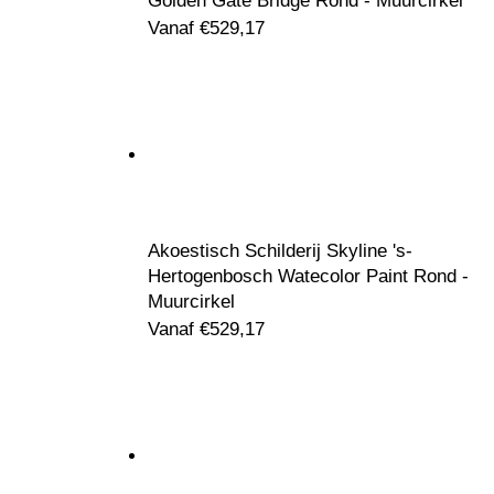
Golden Gate Bridge Rond - Muurcirkel
Vanaf
€
529,17
Akoestisch Schilderij Skyline 's-
Hertogenbosch Watecolor Paint Rond -
Muurcirkel
Vanaf
€
529,17