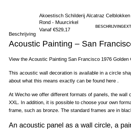
Akoestisch Schilderij Alcatraz Celblokken
Rond - Muurcirkel
BESCHRIJVING
EXT
Vanaf
€
529,17
Beschrijving
Acoustic Painting –
San Francisc
View the Acoustic Painting
San Francisco 1976 Golden 
This acoustic wall decoration is available in a circle sh
about what this means exactly can be found
here
.
At Wecho we offer different formats of panels, the wal
XXL.
In addition, it is possible to choose your own for
frame, such as bronze.
The standard frames are in bla
An acoustic panel as a wall circle, a paint