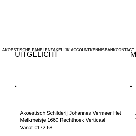
AKOESTISCHE PANELEN
ZAKELIJK ACCOUNT
KENNISBANK
CONTACT
UITGELICHT
M
Akoestisch Schilderij Johannes Vermeer Het
Melkmeisje 1660 Rechthoek Verticaal
Vanaf
€
172,68