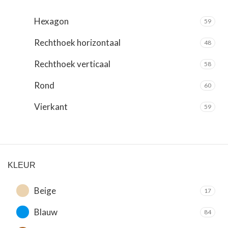
Hexagon
59
Rechthoek horizontaal
48
Rechthoek verticaal
58
Rond
60
Vierkant
59
KLEUR
Beige
17
Blauw
84