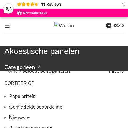
×
11
Reviews
9,4
€
0,00
0
artikelen
Akoestische panelen
Categorieën
Home
Akoestische panelen
Filters
SORTEER OP
Populariteit
Gemiddelde beoordeling
Nieuwste
Prijs: laag naar hoog