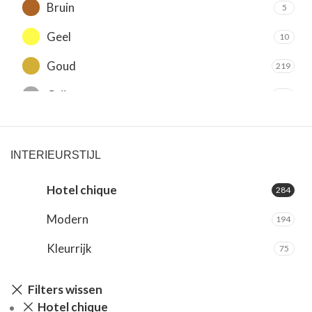
Bruin
5
Geel
10
Goud
219
Grijs
157
Groen
35
Oranje
9
INTERIEURSTIJL
Paars
34
Hotel chique
284
Rood
4
Modern
194
Roze
24
Kleurrijk
75
Wit
167
Filters wissen
Zilver
8
Hotel chique