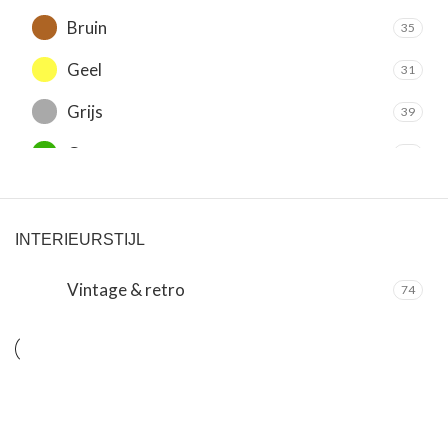
Bruin
35
Geel
31
Grijs
39
Groen
14
Oranje
20
Paars
5
INTERIEURSTIJL
Rood
18
Vintage & retro
74
Roze
10
Wit
60
Zilver
31
Zwart
73