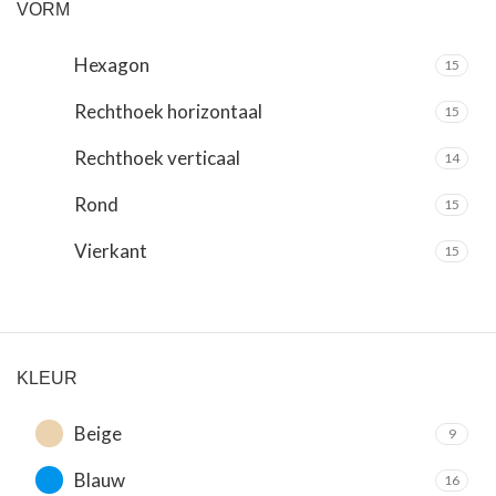
VORM
Hexagon
15
Rechthoek horizontaal
15
Rechthoek verticaal
14
Rond
15
Vierkant
15
KLEUR
Beige
9
Blauw
16