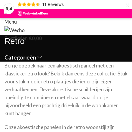
×
11
Reviews
9,4
Menu
0
artikelen
€
0,00
Retro
Categorieën
Ben je op zoek naar een akoestisch paneel met een
klassieke retro look? Bekijk dan eens deze collectie. Stuk
voor stuk mooie retro plaatjes die ieder zijn eigen
verhaal kennen. Deze akoestische schilderijen zijn
oneindig te combineren met elkaar waardoor je
bijvoorbeeld een prachtig drie-luik in de woonkamer
kunt hangen.
Onze akoestische panelen in de retro woonstijl zijn