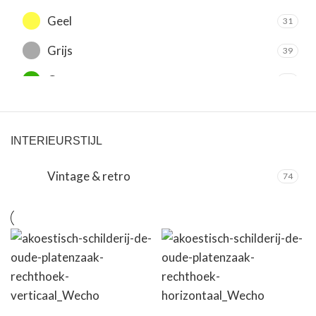
Geel
31
Grijs
39
Groen
14
Oranje
20
Paars
5
INTERIEURSTIJL
Rood
18
Vintage & retro
74
Roze
10
Wit
60
Zilver
31
Zwart
73