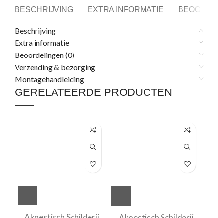
BESCHRIJVING
EXTRA INFORMATIE
BEOORDEL
Beschrijving
Extra informatie
Beoordelingen (0)
Verzending & bezorging
Montagehandleiding
GERELATEERDE PRODUCTEN
Akoestisch Schilderij
Akoestisch Schilderij
A