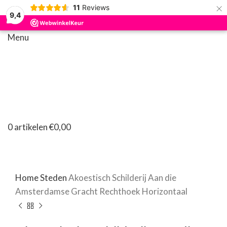
×
11
Reviews
9,4
Menu
Klik om te vergroten
0
artikelen
€
0,00
Home
Steden
Akoestisch Schilderij Aan die
Amsterdamse Gracht Rechthoek Horizontaal