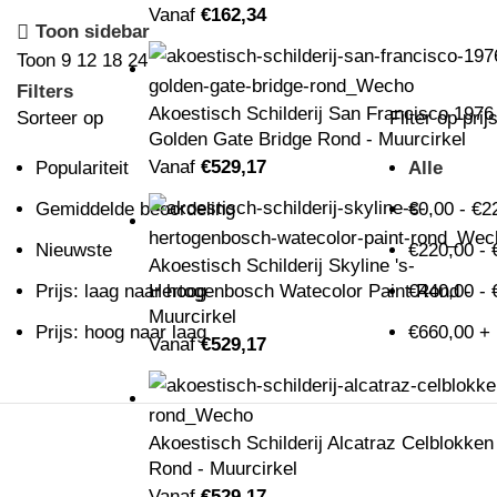
Vanaf
€
162,34
Toon sidebar
Toon
9
12
18
24
Filters
Akoestisch Schilderij San Francisco 1976
Sorteer op
Filter op prij
Golden Gate Bridge Rond - Muurcirkel
Vanaf
€
529,17
Populariteit
Alle
Gemiddelde beoordeling
€
0,00
-
€
2
Nieuwste
€
220,00
-
Akoestisch Schilderij Skyline 's-
Hertogenbosch Watecolor Paint Rond -
Prijs: laag naar hoog
€
440,00
-
Muurcirkel
Prijs: hoog naar laag
€
660,00
+
Vanaf
€
529,17
Akoestisch Schilderij Alcatraz Celblokken
Rond - Muurcirkel
Vanaf
€
529,17