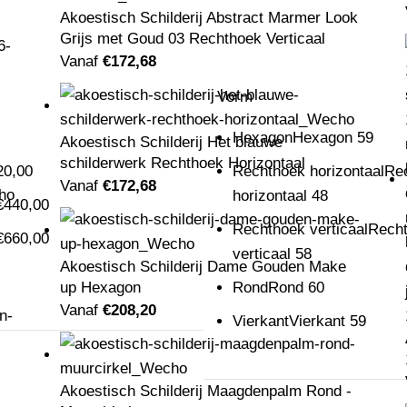
Akoestisch Schilderij Abstract Marmer Look
Grijs met Goud 03 Rechthoek Verticaal
Vanaf
€
172,68
s
Vorm
Hexagon
Hexagon
59
Akoestisch Schilderij Het blauwe
schilderwerk Rechthoek Horizontaal
20,00
Rechthoek horizontaal
Re
Vanaf
€
172,68
horizontaal
48
€
440,00
Rechthoek verticaal
Rech
€
660,00
verticaal
58
Akoestisch Schilderij Dame Gouden Make
up Hexagon
Rond
Rond
60
Vanaf
€
208,20
Vierkant
Vierkant
59
Akoestisch Schilderij Maagdenpalm Rond -