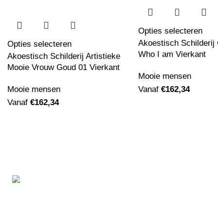
Opties selecteren
Akoestisch Schilderij
Opties selecteren
Who I am Vierkant
Akoestisch Schilderij Artistieke
Mooie Vrouw Goud 01 Vierkant
Mooie mensen
Mooie mensen
Vanaf
€
162,34
Vanaf
€
162,34
Informatie
Ben je op zoek naar
akoestische
Over ons
schilderijen
, maar zijn simpele houten
FAQ