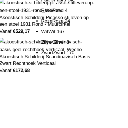
Rood
Rood
4
Akoestisch Schilderij Picasso stilleven op
Roze
Roze
24
een stoel 1931 Rond - Muurcirkel
Vanaf
€
529,17
Wit
Wit
167
Zilver
Zilver
8
Zwart
Zwart
170
Akoestisch Schilderij Scandinavisch Basis
Zwart Rechthoek Verticaal
Vanaf
€
172,68