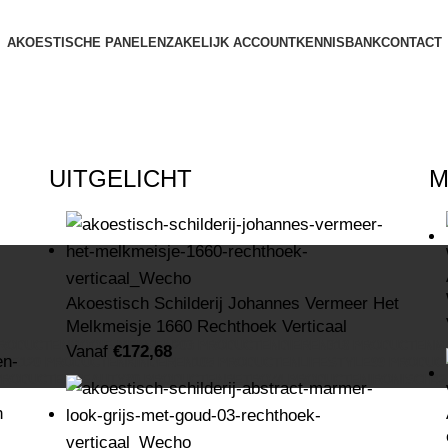
AKOESTISCHE PANELEN
ZAKELIJK ACCOUNT
KENNISBANK
CONTACT
UITGELICHT
M
Akoestisch Schilderij Johannes Vermeer Het
Melkmeisje 1660 Rechthoek Verticaal
PRODUCTEN
MOOIE MENSEN
203 PRODUCTEN
DIEREN
318 PRODUCTEN
M
Vanaf
€
172,68
AGE
120 PRODUCTEN
KINDEREN
105 PRODUCTEN
LIFESTYLE
99 PRODUC
PRODUCTEN
BEAUTY
80 PRODUCTEN
RETRO
74 PRODUCTEN
IRONISCH
4
n