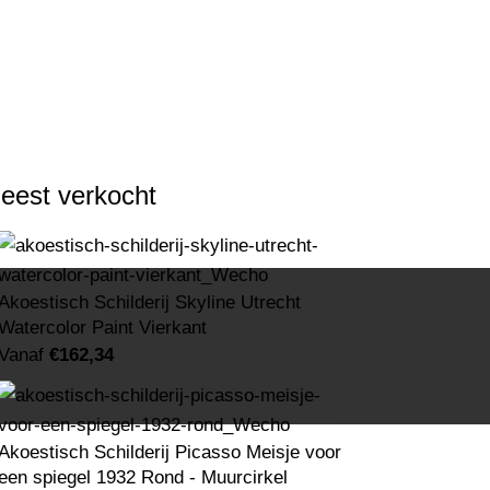
eest verkocht
Akoestisch Schilderij Skyline Utrecht
Watercolor Paint Vierkant
Vanaf
€
162,34
ARMER
190 PRODUCTEN
STEDEN
378 PRODUCTEN
TEN
RUIMTEVAART
96 PRODUCTEN
ROMANTISCH
95 PRODUCTEN
2 PRODUCTEN
OVERIGE THEMA'S
25 PRODUCTEN
Akoestisch Schilderij Picasso Meisje voor
een spiegel 1932 Rond - Muurcirkel