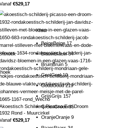
Vanaf
€
529,17
Kleur
Beige
Beige
17
chthoek
Blauw
Blauw
84
Bruin
Bruin
5
thoek
Geel
Geel
10
Goud
Goud
219
Grijs
Grijs
157
Akoestisch Schilderij Picasso Een Droom
Groen
Groen
35
1932 Rond - Muurcirkel
Oranje
Oranje
9
Vanaf
€
529,17
Paars
Paars
34