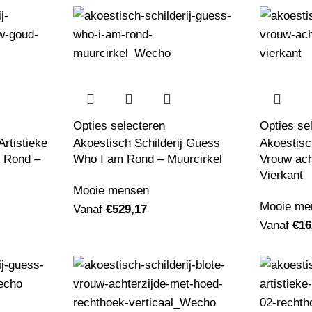
Opties selecteren
Opties se
Artistieke
Akoestisch Schilderij Guess
Akoestisch
 Rond –
Who I am Rond – Muurcirkel
Vrouw ach
Vierkant
Mooie mensen
Mooie me
Vanaf
€
529,17
Vanaf
€
16