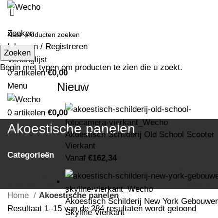
Zoeken
Inloggen / Registreren
Zoeken
Verlanglijst
Begin met typen om producten te zien die u zoekt.
0
artikelen
€
0,00
Nieuw
Menu
0
artikelen
€
0,00
Akoestische panelen
Akoestisch Schilderij Old School Scooter
Vierkant
Categorieën
Vanaf
€
162,34
ALLE
PRODUCTEN
NATUUR
459 PRODUCTEN
ETEN EN DRINKEN
376 
ABSTRACT
301 PRODUCTEN
OUDE MEESTERS
124 PRODUCTEN
VINT
MUZIEK
95 PRODUCTEN
SPORT
94 PRODUCTEN
SPEL EN GAMING
85 
Home
Akoestische panelen
Akoestisch Schilderij New York Gebouwe
Resultaat 1–15 van de 284 resultaten wordt getoond
Skyline Vierkant