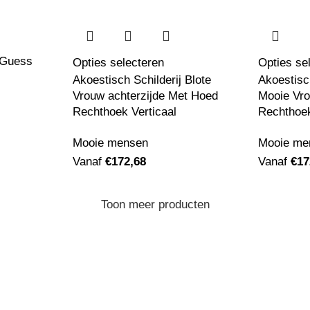
 Guess
Opties selecteren
Opties se
Akoestisch Schilderij Blote
Akoestisch
Vrouw achterzijde Met Hoed
Mooie Vr
Rechthoek Verticaal
Rechthoek
Mooie mensen
Mooie me
Vanaf
€
172,68
Vanaf
€
17
Toon meer producten
Klantenservice
Retourneren
Contact