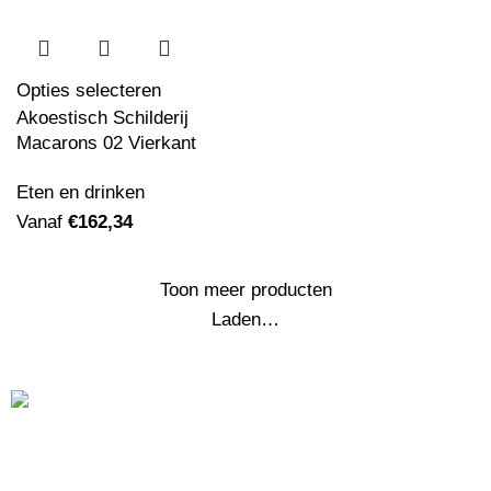
Opties selecteren
Akoestisch Schilderij
Macarons 02 Vierkant
Eten en drinken
Vanaf
€
162,34
Akoestisch Schilderij Picasso Een Droom
1932 Rond - Muurcirkel
Vanaf
€
529,17
Toon meer producten
Laden…
Ben je op zoek naar
akoestische schilderijen
, maar zijn
simpele houten latjes niks voor jou? Dan ben je bij