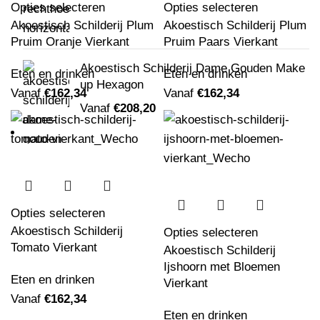
Opties selecteren
Opties selecteren
Akoestisch Schilderij Plum
Akoestisch Schilderij Plum
Pruim Oranje Vierkant
Pruim Paars Vierkant
Akoestisch Schilderij Dame Gouden Make
Eten en drinken
Eten en drinken
up Hexagon
Vanaf
€
162,34
Vanaf
€
162,34
Vanaf
€
208,20
Opties selecteren
Akoestisch Schilderij
Opties selecteren
Akoestisch Schilderij Maagdenpalm Rond -
Tomato Vierkant
Akoestisch Schilderij
Muurcirkel
Ijshoorn met Bloemen
Vanaf
€
529,17
Eten en drinken
Vierkant
Vanaf
€
162,34
Eten en drinken