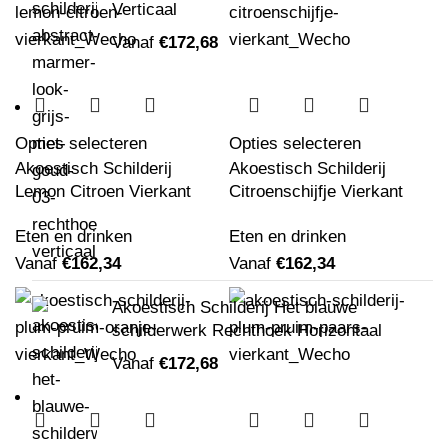
Verticaal
Vanaf
€
172,68
Opties selecteren
Opties selecteren
Akoestisch Schilderij
Akoestisch Schilderij
Lemon Citroen Vierkant
Citroenschijfje Vierkant
Eten en drinken
Eten en drinken
Vanaf
€
162,34
Vanaf
€
162,34
Akoestisch Schilderij Het blauwe
schilderwerk Rechthoek Horizontaal
Vanaf
€
172,68