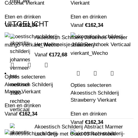
Coconut Vierkant
Vierkant
Eten en drinken
Eten en drinken
UITGELICHT
Vanaf
€
162,34
Vanaf
€
162,34
Akoestisch Schilderij Johannes Vermeer
Het Melkmeisje 1660 Rechthoek Verticaal
Vanaf
€
172,68
Opties selecteren
Akoestisch Schilderij
Opties selecteren
Mango Vierkant
Akoestisch Schilderij
Strawberry Vierkant
Eten en drinken
Vanaf
€
162,34
Eten en drinken
Vanaf
€
162,34
Akoestisch Schilderij Abstract Marmer
Look Grijs met Goud 03 Rechthoek