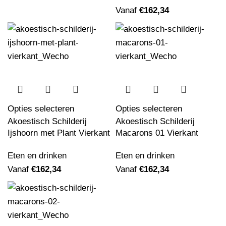
Vanaf
€
162,34
Meest verkocht
Akoestisch Schilderij Skyline Utrecht
Watercolor Paint Vierkant
Vanaf
€
162,34
Opties selecteren
Opties selecteren
Akoestisch Schilderij
Akoestisch Schilderij
Ijshoorn met Plant Vierkant
Macarons 01 Vierkant
Eten en drinken
Eten en drinken
Vanaf
€
162,34
Vanaf
€
162,34
Akoestisch Schilderij Picasso Meisje voor
een spiegel 1932 Rond - Muurcirkel
Vanaf
€
529,17