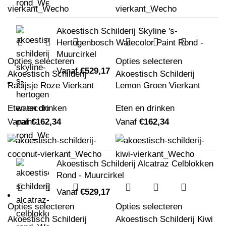
Akoestisch Schilderij Skyline 's-
Hertogenbosch Watecolor Paint Rond -
Muurcirkel
Opties selecteren
Opties selecteren
Vanaf
€
529,17
Akoestisch Schilderij
Akoestisch Schilderij
Radijsje Roze Vierkant
Lemon Groen Vierkant
Eten en drinken
Eten en drinken
Vanaf
€
162,34
Vanaf
€
162,34
Akoestisch Schilderij Alcatraz Celblokken
Rond - Muurcirkel
Vanaf
€
529,17
Opties selecteren
Opties selecteren
Akoestisch Schilderij
Akoestisch Schilderij Kiwi