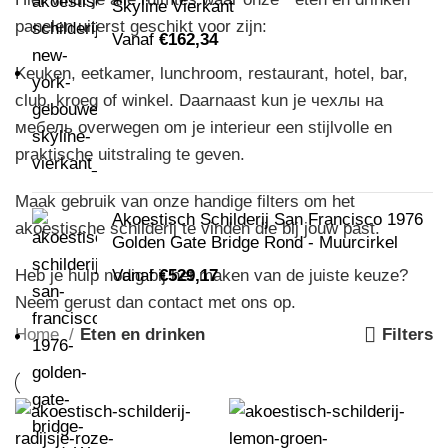
Skyline Vierkant
panelen uiterst geschikt voor zijn:
Vanaf
€
162,34
Keuken, eetkamer, lunchroom, restaurant, hotel, bar,
club, kroeg of winkel. Daarnaast kun je
чехлы на
мебель
overwegen om je interieur een stijlvolle en
praktische uitstraling te geven.
Maak gebruik van onze handige filters om het
Akoestisch Schilderij San Francisco 1976
akoestische schilderij te vinden die bij jouw past.
Golden Gate Bridge Rond - Muurcirkel
Heb je hulp nodig bij het maken van de juiste keuze?
Vanaf
€
529,17
Neem gerust dan
contact
met ons op.
Home
Eten en drinken
Filters