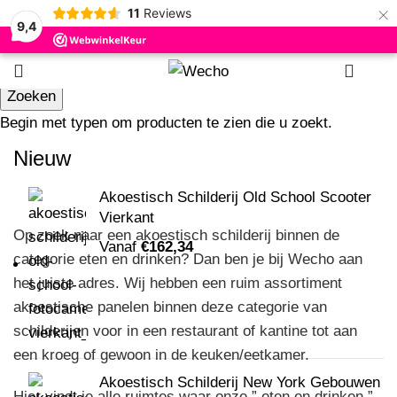
×
11
Reviews
9,4
0
Zoeken
Eten en drinken
Begin met typen om producten te zien die u zoekt.
Nieuw
Categorieën
Akoestisch Schilderij Old School Scooter
Vierkant
Op zoek naar een akoestisch schilderij binnen de
Vanaf
€
162,34
categorie eten en drinken? Dan ben je bij Wecho aan
het juiste adres. Wij hebben een ruim assortiment
akoestische panelen binnen deze categorie van
schilderijen voor in een restaurant of kantine tot aan
een kroeg of gewoon in de keuken/eetkamer.
Akoestisch Schilderij New York Gebouwen
Hier vindt je alle ruimtes waar onze ” eten en drinken ”