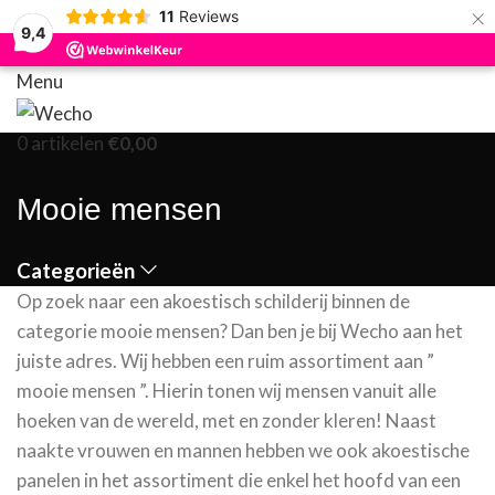
×
11
Reviews
9,4
Menu
0
artikelen
€
0,00
Mooie mensen
Categorieën
Op zoek naar een akoestisch schilderij binnen de
categorie mooie mensen? Dan ben je bij Wecho aan het
juiste adres. Wij hebben een ruim assortiment aan ”
mooie mensen ”. Hierin tonen wij mensen vanuit alle
hoeken van de wereld, met en zonder kleren! Naast
naakte vrouwen en mannen hebben we ook akoestische
panelen in het assortiment die enkel het hoofd van een