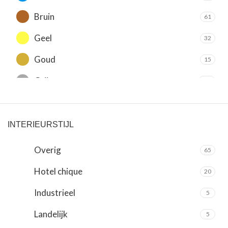
Bruin
61
Geel
32
Goud
15
Grijs
105
Groen
31
Oranje
30
INTERIEURSTIJL
Paars
21
Overig
65
Rood
63
Hotel chique
20
Roze
14
Industrieel
5
Wit
131
Landelijk
5