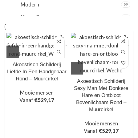
Zilver
20
Modern
99
Zwart
189
Kleurrijk
10
Akoestisch Schilderij
Liefde In Een Handgebaar
Rond – Muurcirkel
Akoestisch Schilderij
Sexy Man Met Donkere
Mooie mensen
Hare en Ontbloot
Vanaf
€
529,17
Bovenlichaam Rond –
Muurcirkel
Mooie mensen
Vanaf
€
529,17