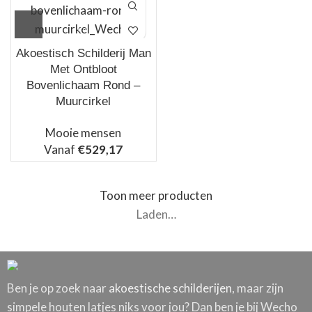
Akoestisch Schilderij Man
Met Ontbloot
Bovenlichaam Rond –
Muurcirkel
Mooie mensen
Vanaf
€
529,17
Toon meer producten
Laden…
Ben je op zoek naar
akoestische schilderijen
, maar zijn
simpele houten latjes niks voor jou? Dan ben je bij Wecho