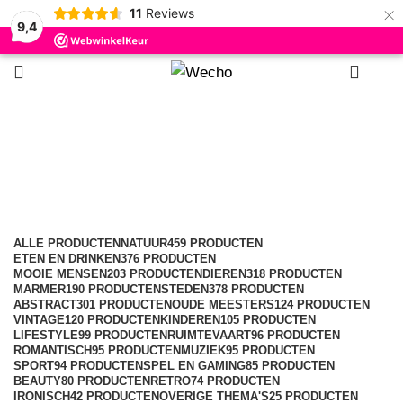
×
11
Reviews
9,4
0
Steden
Categorieën
ALLE
PRODUCTEN
NATUUR
459 PRODUCTEN
ETEN EN DRINKEN
376 PRODUCTEN
MOOIE MENSEN
203 PRODUCTEN
DIEREN
318 PRODUCTEN
MARMER
190 PRODUCTEN
STEDEN
378 PRODUCTEN
ABSTRACT
301 PRODUCTEN
OUDE MEESTERS
124 PRODUCTEN
VINTAGE
120 PRODUCTEN
KINDEREN
105 PRODUCTEN
LIFESTYLE
99 PRODUCTEN
RUIMTEVAART
96 PRODUCTEN
ROMANTISCH
95 PRODUCTEN
MUZIEK
95 PRODUCTEN
SPORT
94 PRODUCTEN
SPEL EN GAMING
85 PRODUCTEN
BEAUTY
80 PRODUCTEN
RETRO
74 PRODUCTEN
IRONISCH
42 PRODUCTEN
OVERIGE THEMA'S
25 PRODUCTEN