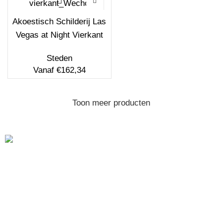
Akoestisch Schilderij Las
Vegas at Night Vierkant
Steden
Vanaf
€
162,34
Toon meer producten
Ben je op zoek naar
akoestische schilderijen
, maar zijn
simpele houten latjes niks voor jou? Dan ben je bij
Wecho aan het juiste adres! Wij leveren
akoestische
panelen
gericht op design van alleen de allerhoogste
kwaliteit. Daarnaast zijn onze prints eenvoudig te
vervangen, waardoor je frame een leven lang mee gaat.