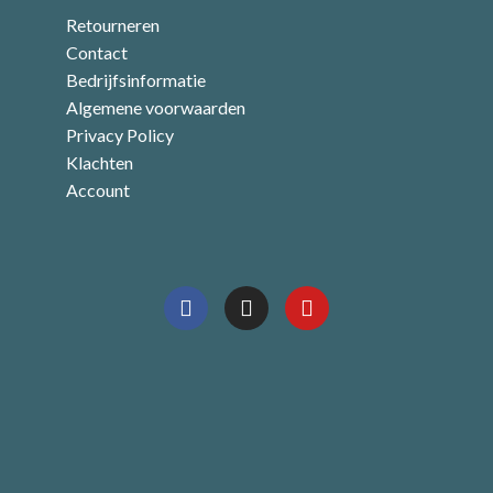
Retourneren
Contact
Bedrijfsinformatie
Algemene voorwaarden
Privacy Policy
Klachten
Account