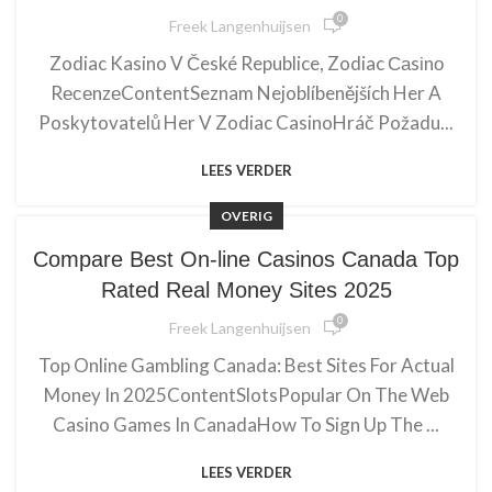
0
Freek Langenhuijsen
Zodiac Kasino V České Republice, Zodiac Саsіnо
RесеnzеContentSeznam Nejoblíbenějších Her A
Poskytovatelů Her V Zodiac CasinoHráč Požadu...
LEES VERDER
OVERIG
Compare Best On-line Casinos Canada Top
Rated Real Money Sites 2025
0
Freek Langenhuijsen
Top Online Gambling Canada: Best Sites For Actual
Money In 2025ContentSlotsPopular On The Web
Casino Games In CanadaHow To Sign Up The ...
LEES VERDER