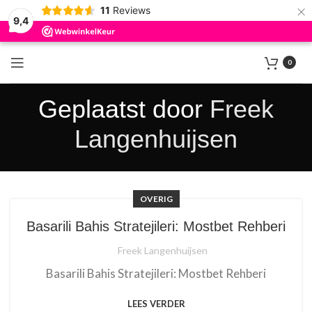
×
11
Reviews
9,4
0
Geplaatst door
Freek
Langenhuijsen
OVERIG
Basarili Bahis Stratejileri: Mostbet Rehberi
Freek Langenhuijsen
Basarili Bahis Stratejileri: Mostbet Rehberi
LEES VERDER