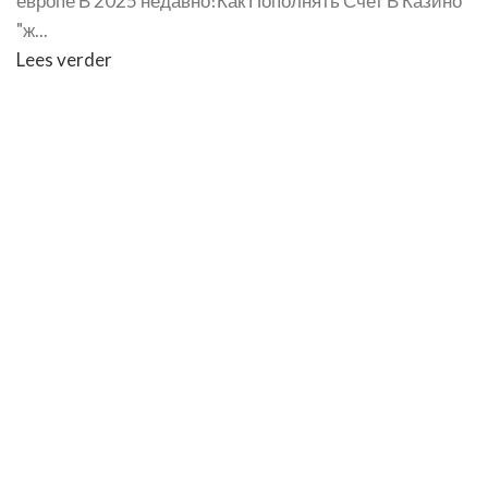
европе В 2025 недавно!Как Пополнять Счет В Казино"
"ж...
Lees verder