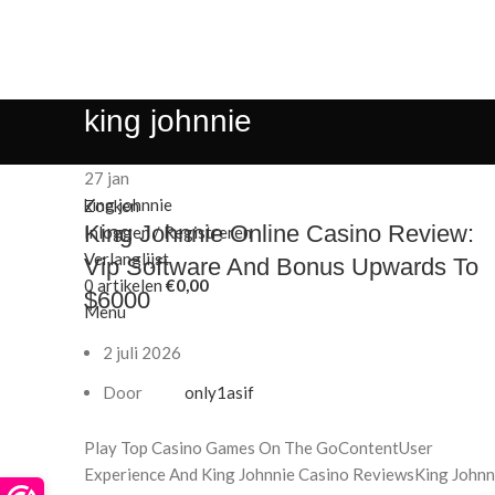
king johnnie
27
jan
king johnnie
Zoeken
King Johnnie Online Casino Review:
Inloggen / Registreren
Verlanglijst
Vip Software And Bonus Upwards To
0
artikelen
€
0,00
$6000
Menu
2 juli 2026
Door
only1asif
Play Top Casino Games On The GoContentUser
Experience And King Johnnie Casino ReviewsKing Johnn