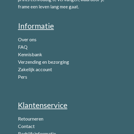
frame een leven lang mee gaat.
Informatie
Over ons
FAQ
Kennisbank
Verzending en bezorging
Zakelijk account
Pers
Klantenservice
Retourneren
Contact
Bedrijfsinformatie