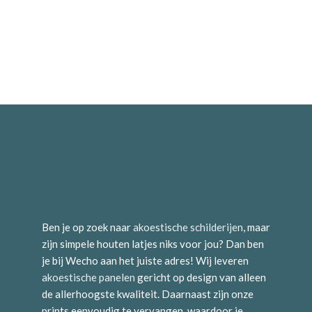
Ben je op zoek naar
akoestische schilderijen
, maar
zijn simpele houten latjes niks voor jou? Dan ben
je bij Wecho aan het juiste adres! Wij leveren
akoestische panelen
gericht op design van alleen
de allerhoogste kwaliteit. Daarnaast zijn onze
prints eenvoudig te vervangen, waardoor je