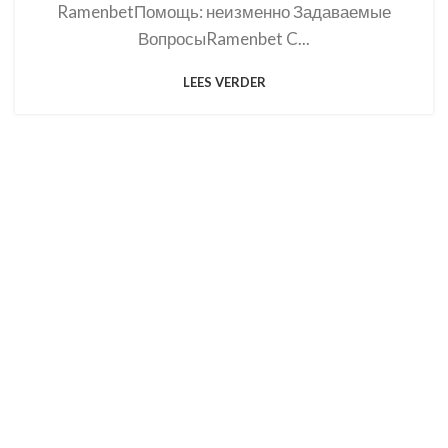
RamenbetПомощь: неизменно Задаваемые
ВопросыRamenbet C...
LEES VERDER