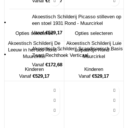
Vanaf
€
529,17
Akoestisch Schilderij Picasso stilleven op
een stoel 1931 Rond - Muurcirkel
Vanaf
€
529,17
Opties selecteren
Opties selecteren
Akoestisch Schilderij De
Akoestisch Schilderij Luie
Akoestisch Schilderij Scandinavisch Basis
Leeuw in het bos Rond –
Luipaardje Rond –
Zwart Rechthoek Verticaal
Muurcirkel
Muurcirkel
Vanaf
€
172,68
Kinderen
Kinderen
Vanaf
€
529,17
Vanaf
€
529,17