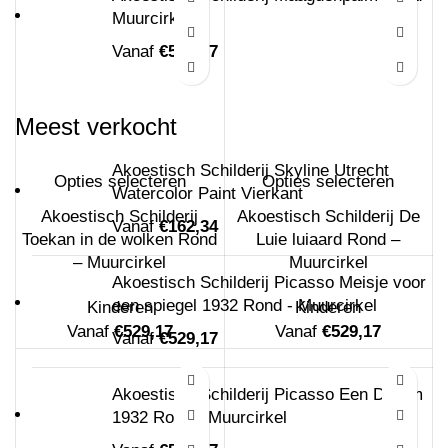
Muurcirkel
Vanaf
€
529,17
Meest verkocht
Akoestisch Schilderij Skyline Utrecht
Opties selecteren
Opties selecteren
Watercolor Paint Vierkant
Akoestisch Schilderij
Akoestisch Schilderij De
Vanaf
€
162,34
Toekan in de wolken Rond
Luie luiaard Rond –
– Muurcirkel
Muurcirkel
Akoestisch Schilderij Picasso Meisje voor
een spiegel 1932 Rond - Muurcirkel
Kinderen
Kinderen
Vanaf
€
529,17
Vanaf
€
529,17
Vanaf
€
529,17
Akoestisch Schilderij Picasso Een Droom
1932 Rond - Muurcirkel