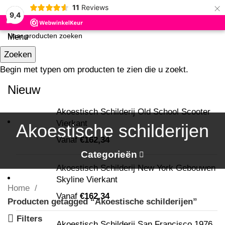
×
11
Reviews
9,4
Menu
Zoeken
Begin met typen om producten te zien die u zoekt.
Nieuw
Akoestisch Schilderij Old School Scooter
Vierkant
Akoestische schilderijen
0
Vanaf
€
162,34
Categorieën
Akoestisch Schilderij New York Gebouwen
Skyline Vierkant
Home
Vanaf
€
162,34
Producten getagged “Akoestische schilderijen”
Filters
Akoestisch Schilderij San Francisco 1976