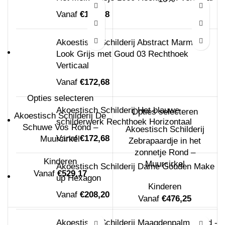
Vanaf
€
172,68
Akoestisch Schilderij Abstract Marmer
Look Grijs met Goud 03 Rechthoek
Verticaal
Vanaf
€
172,68
Opties selecteren
Akoestisch Schilderij Het blauwe
Opties selecteren
Akoestisch Schilderij De
schilderwerk Rechthoek Horizontaal
Schuwe Vos Rond –
Akoestisch Schilderij
Vanaf
€
172,68
Muurcirkel
Zebrapaardje in het
zonnetje Rond –
Kinderen
Muurcirkel
Akoestisch Schilderij Dame Gouden Make
Vanaf
€
529,17
up Hexagon
Kinderen
Vanaf
€
208,20
Vanaf
€
476,25
Akoestisch Schilderij Maagdenpalm Rond -