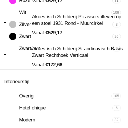
Roze
Vanaf
€
529,17
31
Wit
109
Akoestisch Schilderij Picasso stilleven op
een stoel 1931 Rond - Muurcirkel
Zilver
3
Vanaf
€
529,17
Zwart
26
Zwart/ wit
Akoestisch Schilderij Scandinavisch Basis
2
Zwart Rechthoek Verticaal
Vanaf
€
172,68
Interieurstijl
Overig
105
Hotel chique
6
Modern
32