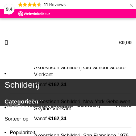
×
11
Reviews
9,4
Zoeken
Begin met typen om producten te zien die u zoekt.
€
0,00
0
artikelen
Nieuw
Akoestisch Schilderij Old School Scooter
Vierkant
Schilderij
Vanaf
€
162,34
Categorieën
Akoestisch Schilderij New York Gebouwen
Home
Producten getagged “Schilderij”
Filters
Skyline Vierkant
Vanaf
€
162,34
Sorteer op
Populariteit
Akoestisch Schilderij San Francisco 1976