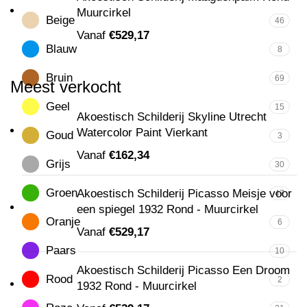
Muurcirkel
Beige
46
Vanaf
€
529,17
Blauw
8
Bruin
69
Meest verkocht
Geel
15
Akoestisch Schilderij Skyline Utrecht
Watercolor Paint Vierkant
Goud
3
Vanaf
€
162,34
Grijs
30
Groen
Akoestisch Schilderij Picasso Meisje voor
47
een spiegel 1932 Rond - Muurcirkel
Oranje
6
Vanaf
€
529,17
Paars
10
Akoestisch Schilderij Picasso Een Droom
Rood
2
1932 Rond - Muurcirkel