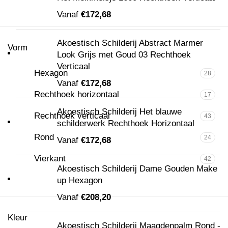
Vanaf
€
172,68
Akoestisch Schilderij Abstract Marmer
Vorm
Look Grijs met Goud 03 Rechthoek
Verticaal
Hexagon
28
Vanaf
€
172,68
Rechthoek horizontaal
17
Akoestisch Schilderij Het blauwe
Rechthoek verticaal
43
schilderwerk Rechthoek Horizontaal
Rond
24
Vanaf
€
172,68
Vierkant
42
Akoestisch Schilderij Dame Gouden Make
up Hexagon
Vanaf
€
208,20
Kleur
Akoestisch Schilderij Maagdenpalm Rond -