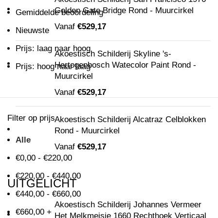
Golden Gate Bridge Rond - Muurcirkel
Gemiddelde beoordeling
Vanaf
€
529,17
Nieuwste
Prijs: laag naar hoog
Akoestisch Schilderij Skyline 's-
Hertogenbosch Watecolor Paint Rond -
Prijs: hoog naar laag
Muurcirkel
Vanaf
€
529,17
Filter op prijs
Akoestisch Schilderij Alcatraz Celblokken
Rond - Muurcirkel
Alle
Vanaf
€
529,17
€
0,00
-
€
220,00
€
220,00
-
€
440,00
UITGELICHT
€
440,00
-
€
660,00
Akoestisch Schilderij Johannes Vermeer
€
660,00
+
Het Melkmeisje 1660 Rechthoek Verticaal