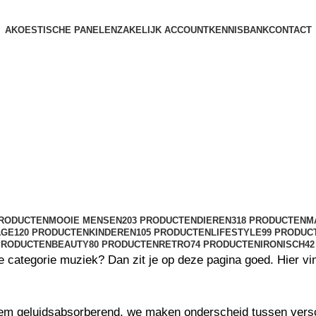
AKOESTISCHE PANELEN
ZAKELIJK ACCOUNT
KENNISBANK
CONTACT
Muziek
Categorieën
PRODUCTEN
MOOIE MENSEN
203 PRODUCTEN
DIEREN
318 PRODUCTEN
M
AGE
120 PRODUCTEN
KINDEREN
105 PRODUCTEN
LIFESTYLE
99 PRODUC
PRODUCTEN
BEAUTY
80 PRODUCTEN
RETRO
74 PRODUCTEN
IRONISCH
4
categorie muziek? Dan zit je op deze pagina goed. Hier vind
eem geluidsabsorberend, we maken onderscheid tussen versc