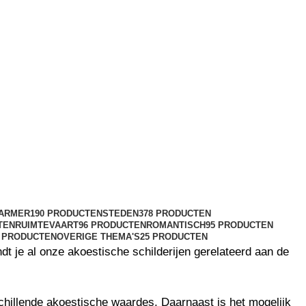
ARMER
190 PRODUCTEN
STEDEN
378 PRODUCTEN
TEN
RUIMTEVAART
96 PRODUCTEN
ROMANTISCH
95 PRODUCTEN
2 PRODUCTEN
OVERIGE THEMA'S
25 PRODUCTEN
t je al onze akoestische schilderijen gerelateerd aan de
hillende akoestische waardes. Daarnaast is het mogelijk