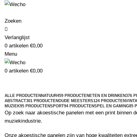
Zoeken
Verlanglijst
0
artikelen
€
0,00
Menu
0
artikelen
€
0,00
ALLE
PRODUCTEN
NATUUR
459 PRODUCTEN
ETEN EN DRINKEN
376 
ABSTRACT
301 PRODUCTEN
OUDE MEESTERS
124 PRODUCTEN
VINT
MUZIEK
95 PRODUCTEN
SPORT
94 PRODUCTEN
SPEL EN GAMING
85 
Op zoek naar akoestische panelen met een print binnen de 
muziekindustrie.
Onze akoestische panelen zijn van hoge kwaliteiten extr