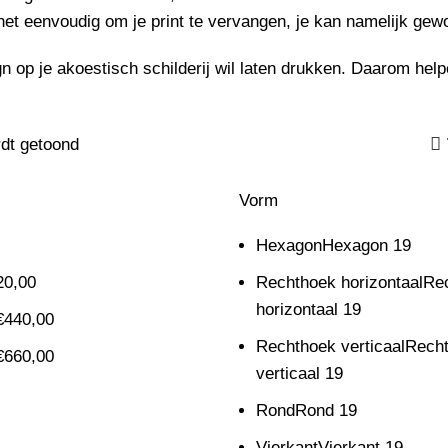
het eenvoudig om je print te
vervangen
, je kan namelijk gew
 op je akoestisch schilderij wil laten drukken. Daarom help
rdt getoond
s
Vorm
Hexagon
Hexagon
19
20,00
Rechthoek horizontaal
Re
horizontaal
19
€
440,00
Rechthoek verticaal
Rech
€
660,00
verticaal
19
Rond
Rond
19
Vierkant
Vierkant
19