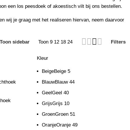
oon een los peesdoek of akoestisch vilt bij ons
bestellen
.
en wij je graag met het realiseren hiervan, neem daarvoor
Toon sidebar
Toon
9
12
18
24
Filters
Kleur
Beige
Beige
5
chthoek
Blauw
Blauw
44
Geel
Geel
40
thoek
Grijs
Grijs
10
Groen
Groen
51
Oranje
Oranje
49