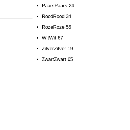
Paars
Paars
24
Rood
Rood
34
Roze
Roze
55
Wit
Wit
67
Zilver
Zilver
19
Zwart
Zwart
65