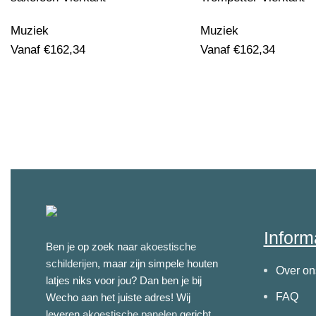
Muziek
Muziek
Vanaf
€
162,34
Vanaf
€
162,34
Inform
Ben je op zoek naar
akoestische
schilderijen
, maar zijn simpele houten
Over on
latjes niks voor jou? Dan ben je bij
FAQ
Wecho aan het juiste adres! Wij
leveren
akoestische panelen
gericht