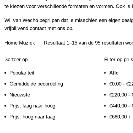
te kiezen voor verschillende formaten en vormen. Ook is 
Wij van Wecho begrijpen dat je misschien een eigen design
vrijblijvend
contact
met ons op.
Home
Muziek
Resultaat 1–15 van de 95 resultaten wo
Sorteer op
Filter op prij
Populariteit
Alle
Gemiddelde beoordeling
€
0,00
-
€
2
Nieuwste
€
220,00
-
Prijs: laag naar hoog
€
440,00
-
Prijs: hoog naar laag
€
660,00
+