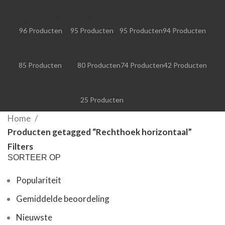
RUIMTEVAART
ROMANTISCH
MUZIEK
SPORT
96 Producten
95 Producten
95 Producten
94 Producten
SPEL EN GAMING
BEAUTY
RETRO
IRONISCH
85 Producten
80 Producten
74 Producten
42 Producten
OVERIGE THEMA'S
25 Producten
Home
Producten getagged “Rechthoek horizontaal”
Filters
SORTEER OP
Populariteit
Gemiddelde beoordeling
Nieuwste