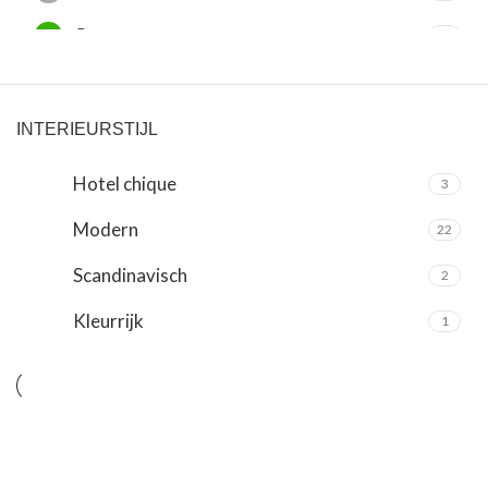
Groen
7
Oranje
1
Paars
5
INTERIEURSTIJL
Rood
1
Hotel chique
3
Roze
12
Modern
22
Wit
9
Scandinavisch
2
Zilver
2
Kleurrijk
1
Zwart
14
Zwart/ wit
1