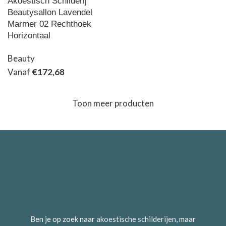
Akoestisch Schilderij
Beautysallon Lavendel
Marmer 02 Rechthoek
Horizontaal
Beauty
Vanaf
€
172,68
Toon meer producten
Ben je op zoek naar
akoestische schilderijen
, maar