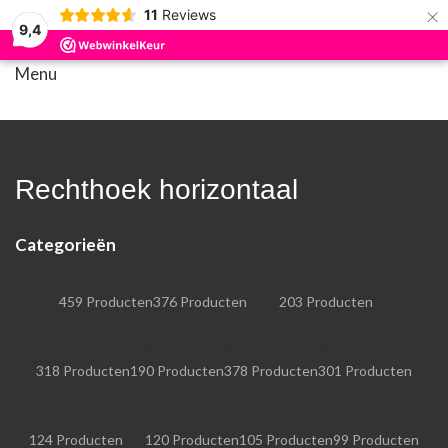
×
11
Reviews
9,4
Menu
Rechthoek horizontaal
Categorieën
0
artikelen
€
0,00
NATUUR
ETEN EN DRINKEN
MOOIE MENSEN
459 Producten
376 Producten
203 Producten
DIEREN
MARMER
STEDEN
ABSTRACT
318 Producten
190 Producten
378 Producten
301 Producten
OUDE MEESTERS
VINTAGE
KINDEREN
LIFESTYLE
124 Producten
120 Producten
105 Producten
99 Producten