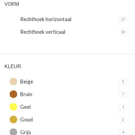
VORM
Rechthoek horizontaal
17
Rechthoek verticaal
10
KLEUR
Beige
5
Bruin
7
Geel
1
Goud
2
Grijs
4