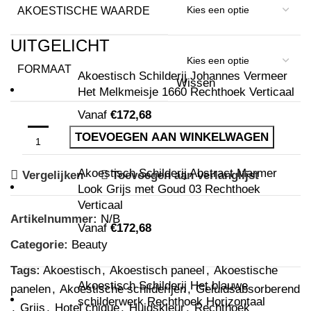
AKOESTISCHE WAARDE
UITGELICHT
FORMAAT
Akoestisch Schilderij Johannes Vermeer
Wissen
Het Melkmeisje 1660 Rechthoek Verticaal
Vanaf
€
172,68
TOEVOEGEN AAN WINKELWAGEN
Akoestisch Schilderij Abstract Marmer
Vergelijken
Toevoegen aan verlanglijst
Look Grijs met Goud 03 Rechthoek
Verticaal
Artikelnummer:
N/B
Vanaf
€
172,68
Categorie:
Beauty
Tags:
Akoestisch
,
Akoestisch paneel
,
Akoestische
Akoestisch Schilderij Het blauwe
panelen
,
Akoestische schilderijen
,
Geluidsabsorberend
schilderwerk Rechthoek Horizontaal
,
Grijs
,
Hotel chique
,
Huidskleur
,
Rechthoek