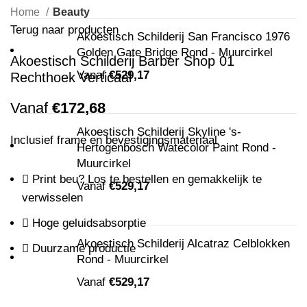
Home
Beauty
Terug naar producten
Akoestisch Schilderij San Francisco 1976
Golden Gate Bridge Rond - Muurcirkel
Akoestisch Schilderij Barber Shop 01
Vanaf
€
529,17
Rechthoek Verticaal
Vanaf
€
172,68
Akoestisch Schilderij Skyline 's-
Inclusief frame en bevestigingsmateriaal
Hertogenbosch Watecolor Paint Rond -
Muurcirkel
Print beu? Los te bestellen en gemakkelijk te
Vanaf
€
529,17
verwisselen
Hoge geluidsabsorptie
Akoestisch Schilderij Alcatraz Celblokken
Duurzame productie
Rond - Muurcirkel
Vanaf
€
529,17