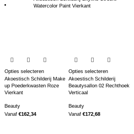
Watercolor Paint Vierkant
Vanaf
€
162,34
Akoestisch Schilderij Picasso Meisje voor
een spiegel 1932 Rond - Muurcirkel
Vanaf
€
529,17
Opties selecteren
Opties selecteren
Akoestisch Schilderij Make
Akoestisch Schilderij
Akoestisch Schilderij Picasso Een Droom
up Poederkwasten Roze
Beautysallon 02 Rechthoek
1932 Rond - Muurcirkel
Vierkant
Verticaal
Vanaf
€
529,17
Beauty
Beauty
Vanaf
€
162,34
Vanaf
€
172,68
Akoestisch Schilderij Picasso stilleven op
een stoel 1931 Rond - Muurcirkel