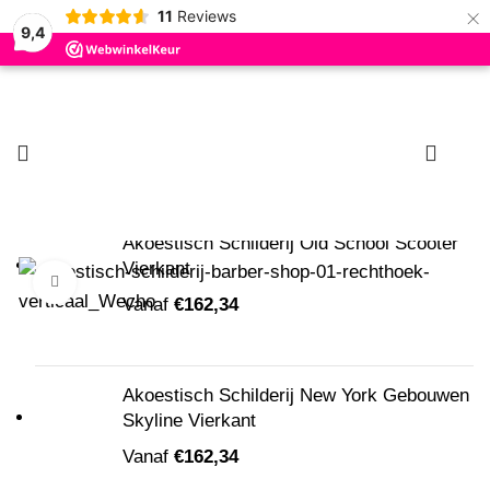
×
11
Reviews
9,4
Zoeken
Begin met typen om producten te zien die u zoekt.
0
Nieuw
Akoestisch Schilderij Old School Scooter
Vierkant
Klik om te vergroten
Vanaf
€
162,34
Akoestisch Schilderij New York Gebouwen
Skyline Vierkant
Vanaf
€
162,34