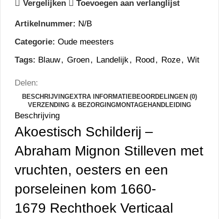
Vergelijken
Toevoegen aan verlanglijst
Artikelnummer:
N/B
Categorie:
Oude meesters
Tags:
Blauw
,
Groen
,
Landelijk
,
Rood
,
Roze
,
Wit
Delen:
BESCHRIJVING
EXTRA INFORMATIE
BEOORDELINGEN (0)
VERZENDING & BEZORGING
MONTAGEHANDLEIDING
Beschrijving
Akoestisch Schilderij –
Abraham Mignon Stilleven met
vruchten, oesters en een
porseleinen kom 1660-
1679
Rechthoek Verticaal