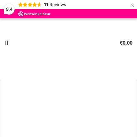
×
11
Reviews
9,4
€
0,00
0
artikelen
Klik om te vergroten