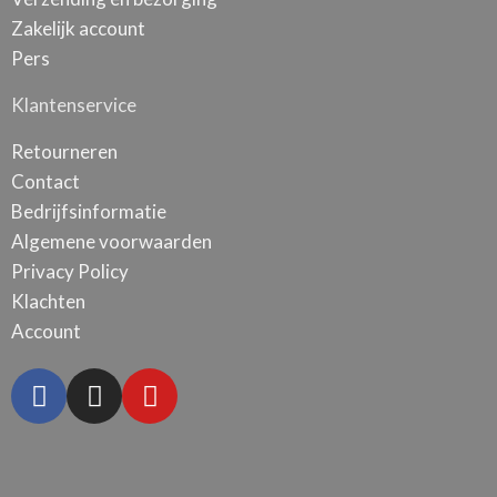
Vanaf
€
529,17
Zakelijk account
Pers
Klantenservice
Akoestisch Schilderij Scandinavisch Basis
Zwart Rechthoek Verticaal
Retourneren
Vanaf
€
172,68
Contact
Bedrijfsinformatie
Algemene voorwaarden
Privacy Policy
Klachten
Account