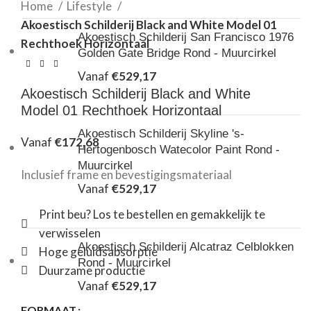
Home
Lifestyle
Akoestisch Schilderij Black and White Model 01
Akoestisch Schilderij San Francisco 1976
Rechthoek Horizontaal
Golden Gate Bridge Rond - Muurcirkel
Vanaf
€
529,17
Akoestisch Schilderij Black and White
Model 01 Rechthoek Horizontaal
Akoestisch Schilderij Skyline 's-
Vanaf
€
172,68
Hertogenbosch Watecolor Paint Rond -
Muurcirkel
Inclusief frame en bevestigingsmateriaal
Vanaf
€
529,17
Print beu? Los te bestellen en gemakkelijk te
verwisselen
Akoestisch Schilderij Alcatraz Celblokken
Hoge geluidsabsorptie
Rond - Muurcirkel
Duurzame productie
Vanaf
€
529,17
FORMAAT