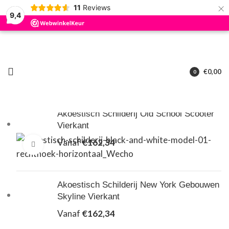
×
11
Reviews
9,4
Zoeken
Begin met typen om producten te zien die u zoekt.
€
0,00
0
artikelen
Nieuw
Akoestisch Schilderij Old School Scooter
Vierkant
Vanaf
€
162,34
Klik om te vergroten
Akoestisch Schilderij New York Gebouwen
Skyline Vierkant
Vanaf
€
162,34