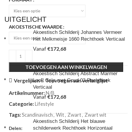
UITGELICHT
AKOESTISCHE WAARDE
Akoestisch Schilderij Johannes Vermeer
Het Melkmeisje 1660 Rechthoek Verticaal
Vanaf
€
172,68
TOEVOEGEN AAN WINKELWAGEN
Akoestisch Schilderij Abstract Marmer
Look Grijs met Goud 03 Rechthoek
Vergelijken
Toevoegen aan verlanglijst
Verticaal
Artikelnummer:
N/B
Vanaf
€
172,68
Categorie:
Lifestyle
Tags:
Scandinavisch
,
Wit
,
Zwart
,
Zwart wit
Akoestisch Schilderij Het blauwe
schilderwerk Rechthoek Horizontaal
Delen: