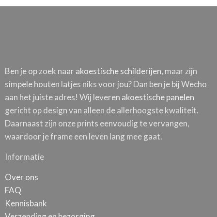
Watercolor Paint Vierkant
Vanaf
€
162,34
Akoestisch Schilderij Picasso Meisje voor
Ben je op zoek naar
akoestische schilderijen
, maar zijn
een spiegel 1932 Rond - Muurcirkel
simpele houten latjes niks voor jou? Dan ben je bij Wecho
Vanaf
€
529,17
aan het juiste adres! Wij leveren
akoestische panelen
gericht op design van alleen de allerhoogste kwaliteit.
Daarnaast zijn onze prints eenvoudig te vervangen,
Akoestisch Schilderij Picasso Een Droom
waardoor je frame een leven lang mee gaat.
1932 Rond - Muurcirkel
Informatie
Vanaf
€
529,17
Over ons
FAQ
Akoestisch Schilderij Picasso stilleven op
Kennisbank
een stoel 1931 Rond - Muurcirkel
Verzending en bezorging