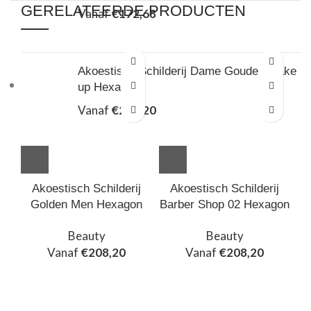
GERELATEERDE PRODUCTEN
Vanaf
€
172,68
Akoestisch Schilderij Dame Gouden Make
up Hexagon
Vanaf
€
208,20
Akoestisch Schilderij Maagdenpalm Rond -
Muurcirkel
Akoestisch Schilderij
Akoestisch Schilderij
Golden Men Hexagon
Barber Shop 02 Hexagon
M
Vanaf
€
529,17
R
Beauty
Beauty
Vanaf
€
208,20
Vanaf
€
208,20
Meest verkocht
Akoestisch Schilderij Skyline Utrecht