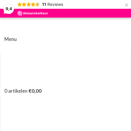
×
11
Reviews
9,4
Menu
0
artikelen
€
0,00
Klik om te vergroten