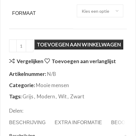
FORMAAT
TOEVOEGEN AAN WINKELWAGEN
Vergelijken
Toevoegen aan verlanglijst
Artikelnummer:
N/B
Categorie:
Mooie mensen
Tags:
Grijs
,
Modern
,
Wit
,
Zwart
Delen:
BESCHRIJVING
EXTRA INFORMATIE
BEOORDEL
Beschrijving