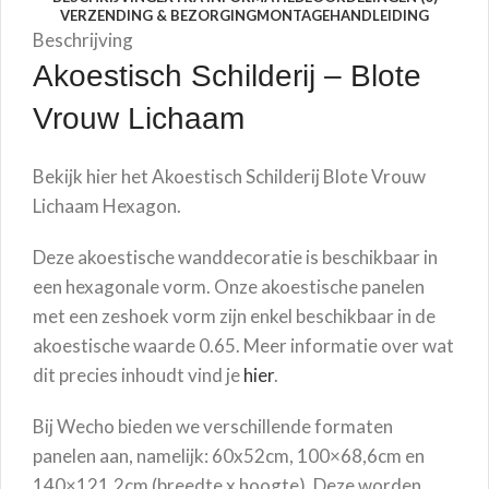
VERZENDING & BEZORGING
MONTAGEHANDLEIDING
Beschrijving
Akoestisch Schilderij –
Blote
Vrouw Lichaam
Bekijk hier het Akoestisch Schilderij
Blote Vrouw
Lichaam
Hexagon.
Deze akoestische wanddecoratie is beschikbaar in
een hexagonale vorm. Onze akoestische panelen
met een zeshoek vorm zijn enkel beschikbaar in de
akoestische waarde 0.65. Meer informatie over wat
dit precies inhoudt vind je
hier
.
Bij Wecho bieden we verschillende formaten
panelen aan, namelijk: 60x52cm, 100×68,6cm en
140×121,2cm (breedte x hoogte). Deze worden