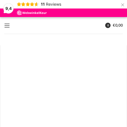
×
11
Reviews
9,4
€
0,00
0
artikelen
Klik om te vergroten