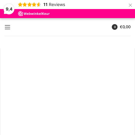
×
11
Reviews
9,4
€
0,00
0
artikelen
Klik om te vergroten