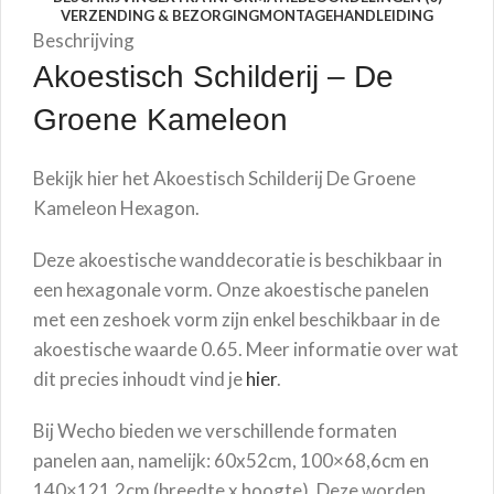
VERZENDING & BEZORGING
MONTAGEHANDLEIDING
Beschrijving
Akoestisch Schilderij –
De
Groene Kameleon
Bekijk hier het Akoestisch Schilderij
De Groene
Kameleon
Hexagon.
Deze akoestische wanddecoratie is beschikbaar in
een hexagonale vorm. Onze akoestische panelen
met een zeshoek vorm zijn enkel beschikbaar in de
akoestische waarde 0.65. Meer informatie over wat
dit precies inhoudt vind je
hier
.
Bij Wecho bieden we verschillende formaten
panelen aan, namelijk: 60x52cm, 100×68,6cm en
140×121,2cm (breedte x hoogte). Deze worden