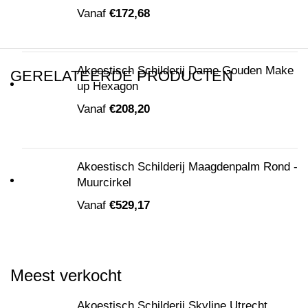
Vanaf
€
172,68
Akoestisch Schilderij Dame Gouden Make
GERELATEERDE PRODUCTEN
up Hexagon
Vanaf
€
208,20
Akoestisch Schilderij Maagdenpalm Rond -
Muurcirkel
Vanaf
€
529,17
Meest verkocht
Akoestisch Schilderij Skyline Utrecht