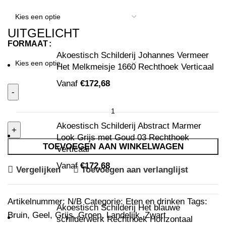
UITGELICHT
FORMAAT
Akoestisch Schilderij Johannes Vermeer
Het Melkmeisje 1660 Rechthoek Verticaal
Vanaf
€
172,68
Akoestisch Schilderij Abstract Marmer
Look Grijs met Goud 03 Rechthoek
TOEVOEGEN AAN WINKELWAGEN
Verticaal
Vanaf
€
172,68
Vergelijken
Toevoegen aan verlanglijst
Artikelnummer:
N/B
Categorie:
Eten en drinken
Tags:
Akoestisch Schilderij Het blauwe
Bruin
,
Geel
,
Grijs
,
Groen
,
Landelijk
,
Zwart
schilderwerk Rechthoek Horizontaal