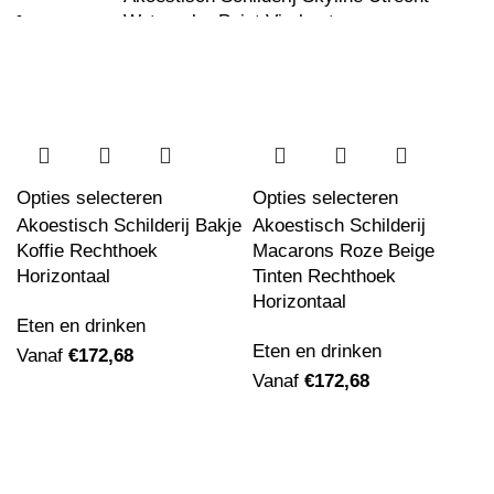
Watercolor Paint Vierkant
Vanaf
€
162,34
Akoestisch Schilderij Picasso Meisje voor
een spiegel 1932 Rond - Muurcirkel
Opties selecteren
Opties selecteren
Vanaf
€
529,17
Akoestisch Schilderij Bakje
Akoestisch Schilderij
Koffie Rechthoek
Macarons Roze Beige
Horizontaal
Tinten Rechthoek
Horizontaal
Akoestisch Schilderij Picasso Een Droom
Eten en drinken
1932 Rond - Muurcirkel
Eten en drinken
Vanaf
€
172,68
Vanaf
€
529,17
Vanaf
€
172,68
Akoestisch Schilderij Picasso stilleven op
een stoel 1931 Rond - Muurcirkel