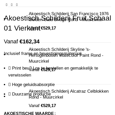
Akoestisch Schilderij San Francisco 1976
Akoestisch Schilderij Fruit Schaal
Golden Gate Bridge Rond - Muurcirkel
01 Vierkant
Vanaf
€
529,17
Vanaf
€
162,34
Akoestisch Schilderij Skyline 's-
Inclusief frame en bevestigingsmateriaal
Hertogenbosch Watecolor Paint Rond -
Muurcirkel
Print beu? Los te bestellen en gemakkelijk te
Vanaf
€
529,17
verwisselen
Hoge geluidsabsorptie
Akoestisch Schilderij Alcatraz Celblokken
Duurzame productie
Rond - Muurcirkel
Vanaf
€
529,17
AKOESTISCHE WAARDE