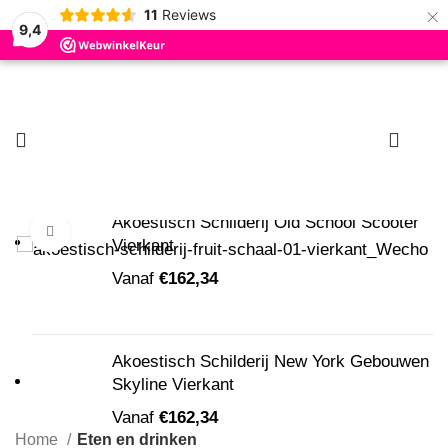
×
11
Reviews
9,4
Zoeken
Begin met typen om producten te zien die u zoekt.
0
Nieuw
Akoestisch Schilderij Old School Scooter
Klik om te vergroten
Vierkant
Vanaf
€
162,34
Akoestisch Schilderij New York Gebouwen
Skyline Vierkant
Vanaf
€
162,34
Home
Eten en drinken