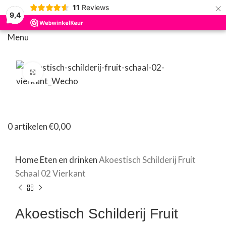
×
11
Reviews
9,4
Menu
Klik om te vergroten
0
artikelen
€
0,00
Home
Eten en drinken
Akoestisch Schilderij Fruit
Schaal 02 Vierkant
Akoestisch Schilderij Fruit