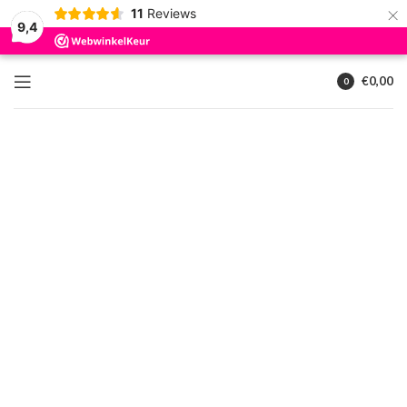
×
11
Reviews
9,4
€
0,00
0
artikelen
Klik om te vergroten