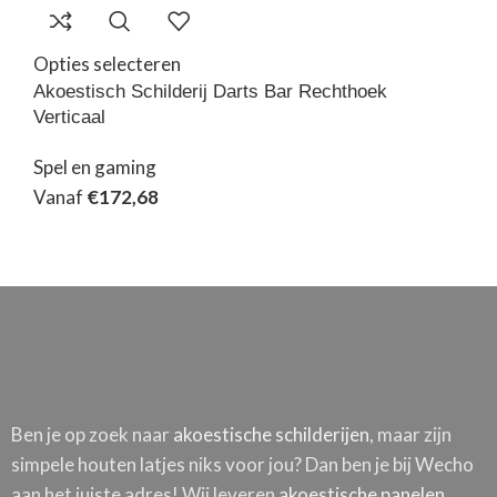
Opties selecteren
Akoestisch Schilderij Darts Bar Rechthoek
Verticaal
Spel en gaming
Vanaf
€
172,68
Ben je op zoek naar
akoestische schilderijen
, maar zijn
simpele houten latjes niks voor jou? Dan ben je bij Wecho
aan het juiste adres! Wij leveren
akoestische panelen