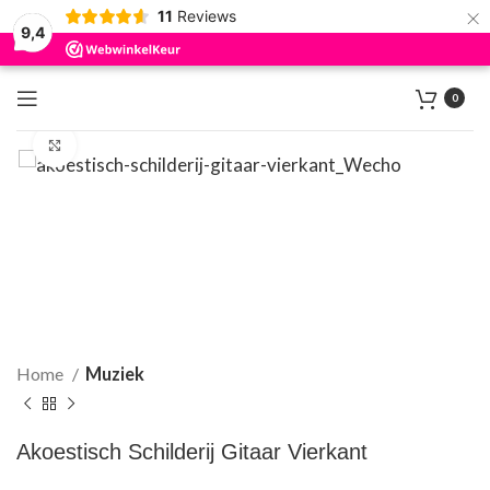
×
11
Reviews
9,4
0
Klik om te vergroten
Home
Muziek
Akoestisch Schilderij Gitaar Vierkant