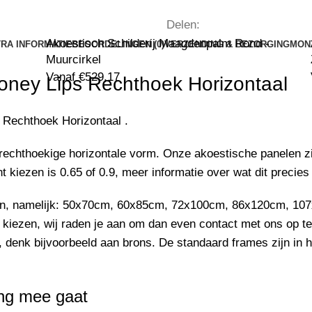
Delen:
Akoestisch Schilderij Maagdenpalm Rond -
RA INFORMATIE
BEOORDELINGEN (0)
VERZENDING & BEZORGING
MON
Muurcirkel
Vanaf
€
529,17
oney Lips
Rechthoek Horizontaal
Rechthoek Horizontaal .
rechthoekige horizontale vorm. Onze akoestische panelen zi
 kiezen is 0.65 of 0.9, meer informatie over wat dit precies
aan, namelijk: 50x70cm, 60x85cm, 72x100cm, 86x120cm, 107
 kiezen, wij raden je aan om dan even
contact
met ons op te
 denk bijvoorbeeld aan brons. De standaard frames zijn in h
ang mee gaat