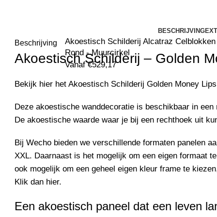
BESCHRIJVING
EXT
Akoestisch Schilderij Alcatraz Celblokken
Beschrijving
Rond - Muurcirkel
Akoestisch Schilderij –
Golden M
Vanaf
€
529,17
Bekijk hier het Akoestisch Schilderij
Golden Money Lips
Deze akoestische wanddecoratie is beschikbaar in een 
De akoestische waarde waar je bij een rechthoek uit kunt
Bij Wecho bieden we verschillende formaten panelen 
XXL. Daarnaast is het mogelijk om een eigen formaat te
ook mogelijk om een geheel eigen kleur frame te kiezen,
Klik dan
hier
.
Een akoestisch paneel dat een leven l