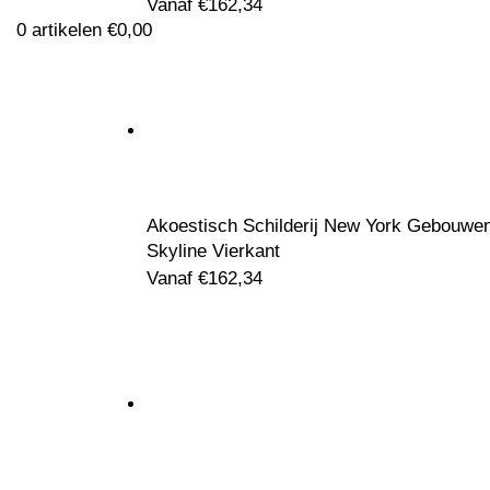
Vanaf
€
162,34
0
artikelen
€
0,00
Akoestisch Schilderij New York Gebouwe
Skyline Vierkant
Klik om te vergroten
Vanaf
€
162,34