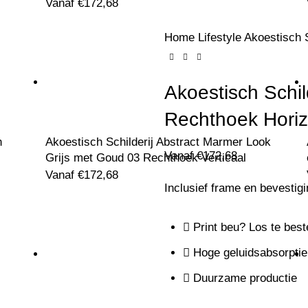
Vanaf
€
172,68
Home
Lifestyle
Akoestisch 
Akoestisch Schi
Rechthoek Horiz
n
Akoestisch Schilderij Abstract Marmer Look
Vanaf
€
172,68
Grijs met Goud 03 Rechthoek Verticaal
Vanaf
€
172,68
Inclusief frame en bevestig
Print beu? Los te best
Hoge geluidsabsorptie
Duurzame productie