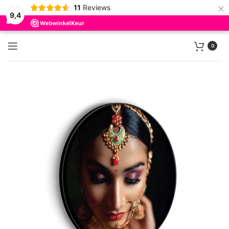
×
11
Reviews
9,4
0