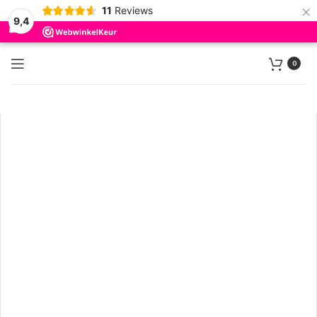
×
11
Reviews
9,4
0
Klik om te vergroten