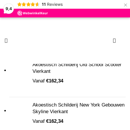
×
11
Reviews
9,4
Zoeken
Begin met typen om producten te zien die u zoekt.
0
Nieuw
Akoestisch Schilderij Old School Scooter
Vierkant
Vanaf
€
162,34
Klik om te vergroten
Akoestisch Schilderij New York Gebouwen
Skyline Vierkant
Vanaf
€
162,34