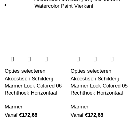
Watercolor Paint Vierkant
Vanaf
€
162,34
Akoestisch Schilderij Picasso Meisje voor
een spiegel 1932 Rond - Muurcirkel
Vanaf
€
529,17
Opties selecteren
Opties selecteren
Akoestisch Schilderij
Akoestisch Schilderij
Akoestisch Schilderij Picasso Een Droom
Marmer Look Colored 06
Marmer Look Colored 05
1932 Rond - Muurcirkel
Rechthoek Horizontaal
Rechthoek Horizontaal
Vanaf
€
529,17
Marmer
Marmer
Vanaf
€
172,68
Vanaf
€
172,68
Akoestisch Schilderij Picasso stilleven op
een stoel 1931 Rond - Muurcirkel