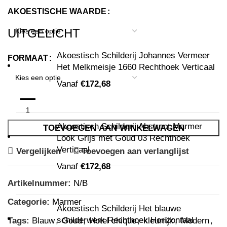
AKOESTISCHE WAARDE
UITGELICHT
Akoestisch Schilderij Johannes Vermeer
FORMAAT
Het Melkmeisje 1660 Rechthoek Verticaal
Vanaf
€
172,68
Akoestisch Schilderij Abstract Marmer
TOEVOEGEN AAN WINKELWAGEN
Look Grijs met Goud 03 Rechthoek
Verticaal
Vergelijken
Toevoegen aan verlanglijst
Vanaf
€
172,68
Artikelnummer:
N/B
Categorie:
Marmer
Akoestisch Schilderij Het blauwe
schilderwerk Rechthoek Horizontaal
Tags:
Blauw
,
Goud
,
Hotel chique
,
kleurrijk
,
Modern
,