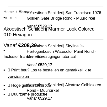
Home
Marmer
Akoestisch Schilderij San Francisco 1976
Golden Gate Bridge Rond - Muurcirkel
Vanaf
€
529,17
Akoestisch Schilderij Marmer Look Colored
010 Hexagon
Vanaf
€
208,20
Akoestisch Schilderij Skyline 's-
Hertogenbosch Watecolor Paint Rond -
Inclusief frame en bevestigingsmateriaal
Muurcirkel
Vanaf
€
529,17
Print beu? Los te bestellen en gemakkelijk te
verwisselen
Akoestisch Schilderij Alcatraz Celblokken
Hoge geluidsabsorptie
Rond - Muurcirkel
Duurzame productie
Vanaf
€
529,17