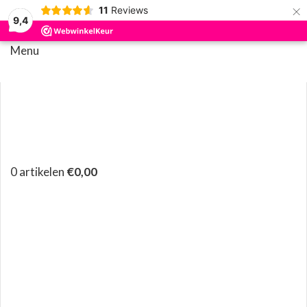
×
11
Reviews
9,4
Menu
0
artikelen
€
0,00
Klik om te vergroten