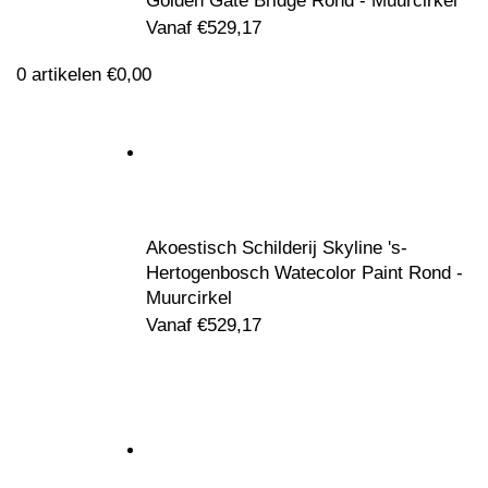
Golden Gate Bridge Rond - Muurcirkel
Vanaf
€
529,17
0
artikelen
€
0,00
Akoestisch Schilderij Skyline 's-
Klik om te vergroten
Hertogenbosch Watecolor Paint Rond -
Muurcirkel
Vanaf
€
529,17