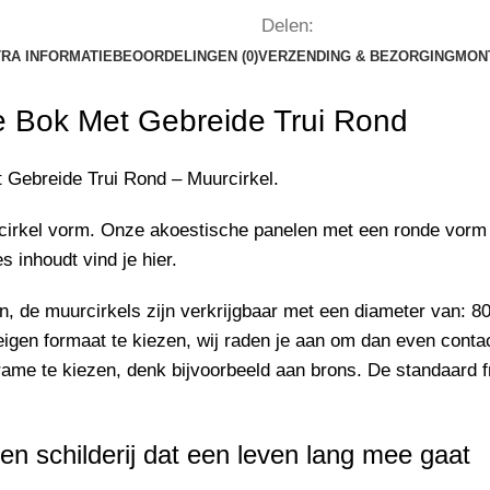
Delen:
RA INFORMATIE
BEOORDELINGEN (0)
VERZENDING & BEZORGING
MON
e Bok Met Gebreide Trui
Rond
 Gebreide Trui
Rond – Muurcirkel.
cirkel vorm. Onze akoestische panelen met een ronde vorm 
es inhoudt vind je
hier
.
an, de muurcirkels zijn verkrijgbaar met een diameter van
eigen formaat te kiezen, wij raden je aan om dan even
conta
rame te kiezen, denk bijvoorbeeld aan brons. De standaard f
en schilderij dat een leven lang mee gaat