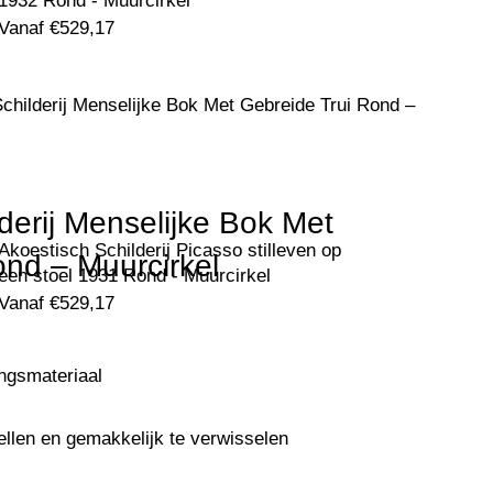
1932 Rond - Muurcirkel
Vanaf
€
529,17
childerij Menselijke Bok Met Gebreide Trui Rond –
derij Menselijke Bok Met
Akoestisch Schilderij Picasso stilleven op
ond – Muurcirkel
een stoel 1931 Rond - Muurcirkel
Vanaf
€
529,17
ingsmateriaal
ellen en gemakkelijk te verwisselen