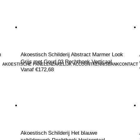
n
Akoestisch Schilderij Abstract Marmer Look
Grijs met Goud 03 Rechthoek Verticaal
AKOESTISCHE PANELEN
ZAKELIJK ACCOUNT
KENNISBANK
CONTACT
Vanaf
€
172,68
Akoestisch Schilderij Het blauwe