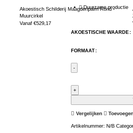
Duurzame productie
Akoestisch Schilderij Maagdenpalm Rond -
Muurcirkel
Vanaf
€
529,17
AKOESTISCHE WAARDE
FORMAAT
Vergelijken
Toevoegen 
Artikelnummer:
N/B
Categor