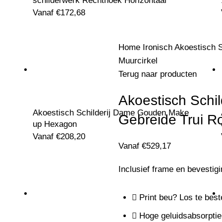
schilderwerk Rechthoek Horizontaal
Vanaf
€
172,68
Home
Ironisch
Akoestisch S
Muurcirkel
Terug naar producten
Akoestisch Schil
Akoestisch Schilderij Dame Gouden Make
Gebreide Trui R
up Hexagon
Vanaf
€
208,20
Vanaf
€
529,17
Inclusief frame en bevestig
Print beu? Los te best
Hoge geluidsabsorptie