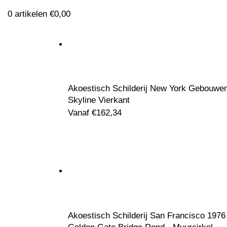
0
artikelen
€
0,00
Akoestisch Schilderij New York Gebouwe
Klik om te vergroten
Skyline Vierkant
Vanaf
€
162,34
Akoestisch Schilderij San Francisco 1976