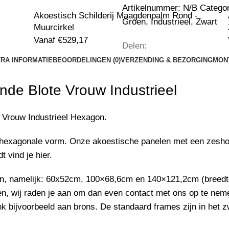
Artikelnummer:
N/B
Categor
Akoestisch Schilderij Maagdenpalm Rond -
Groen
,
Industrieel
,
Zwart
Muurcirkel
Vanaf
€
529,17
Delen:
RA INFORMATIE
BEOORDELINGEN (0)
VERZENDING & BEZORGING
MON
nde Blote Vrouw Industrieel
 Vrouw Industrieel
Hexagon.
 hexagonale vorm. Onze akoestische panelen met een zeshoe
dt vind je
hier
.
an, namelijk: 60x52cm, 100×68,6cm en 140×121,2cm (breedte
en, wij raden je aan om dan even
contact
met ons op te neme
k bijvoorbeeld aan brons. De standaard frames zijn in het z