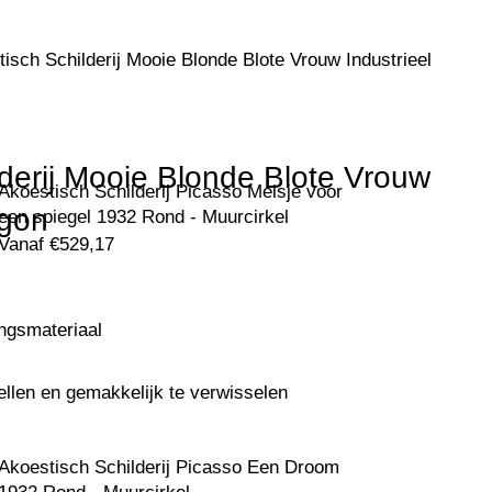
isch Schilderij Mooie Blonde Blote Vrouw Industrieel
lderij Mooie Blonde Blote Vrouw
Akoestisch Schilderij Picasso Meisje voor
agon
een spiegel 1932 Rond - Muurcirkel
Vanaf
€
529,17
ingsmateriaal
ellen en gemakkelijk te verwisselen
Akoestisch Schilderij Picasso Een Droom