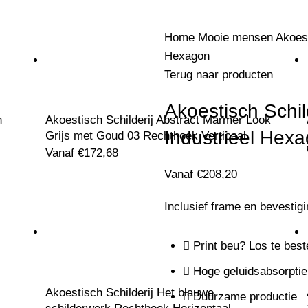
Home
Mooie mensen
Akoest
Hexagon
Terug naar producten
Akoestisch Schi
n
Akoestisch Schilderij Abstract Marmer Look
Industrieel Hex
Grijs met Goud 03 Rechthoek Verticaal
Vanaf
€
172,68
Vanaf
€
208,20
Inclusief frame en bevestig
Print beu? Los te best
Hoge geluidsabsorptie
Akoestisch Schilderij Het blauwe
Duurzame productie