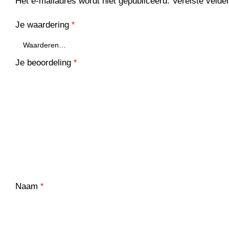
Het e-mailadres wordt niet gepubliceerd.
Vereiste veld
Je waardering
*
Je beoordeling
*
Naam
*