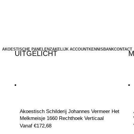
AKOESTISCHE PANELEN
ZAKELIJK ACCOUNT
KENNISBANK
CONTACT
UITGELICHT
M
Akoestisch Schilderij Johannes Vermeer Het
Melkmeisje 1660 Rechthoek Verticaal
Vanaf
€
172,68