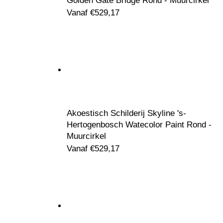
Golden Gate Bridge Rond - Muurcirkel
Vanaf
€
529,17
Akoestisch Schilderij Skyline 's-
Hertogenbosch Watecolor Paint Rond -
Muurcirkel
Vanaf
€
529,17