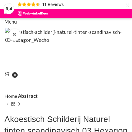
×
11
Reviews
9,4
Menu
Klik om te vergroten
0
Home
Abstract
Akoestisch Schilderij Naturel
tinten scandinavisch 03 Hexagon