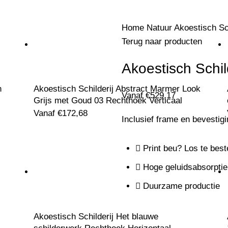
Home
Natuur
Akoestisch Sc
Terug naar producten
Akoestisch Schil
n
Akoestisch Schilderij Abstract Marmer Look
Vanaf
€
529,17
Grijs met Goud 03 Rechthoek Verticaal
Vanaf
€
172,68
Inclusief frame en bevestig
Print beu? Los te best
Hoge geluidsabsorptie
Duurzame productie
Akoestisch Schilderij Het blauwe