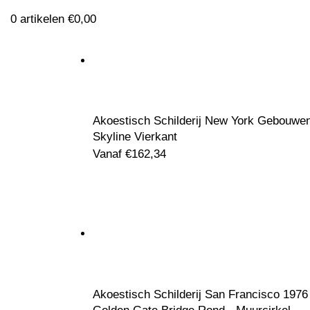
0
artikelen
€
0,00
Klik om te vergroten
Akoestisch Schilderij New York Gebouwe
Skyline Vierkant
Vanaf
€
162,34
Akoestisch Schilderij San Francisco 1976