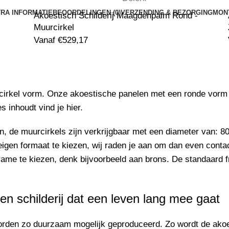
RA INFORMATIE
BEOORDELINGEN (0)
VERZENDING & BEZORGING
MON
Akoestisch Schilderij Maagdenpalm Rond -
Muurcirkel
Vanaf
€
529,17
cirkel vorm. Onze akoestische panelen met een ronde vorm 
es inhoudt vind je
hier
.
an, de muurcirkels zijn verkrijgbaar met een diameter van
eigen formaat te kiezen, wij raden je aan om dan even
conta
rame te kiezen, denk bijvoorbeeld aan brons. De standaard f
en schilderij dat een leven lang mee gaat
worden zo duurzaam mogelijk geproduceerd. Zo wordt de
akoe