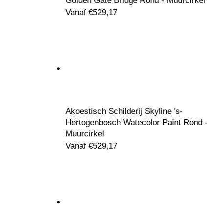
Golden Gate Bridge Rond - Muurcirkel
Vanaf
€
529,17
Akoestisch Schilderij Skyline 's-
Hertogenbosch Watecolor Paint Rond -
Muurcirkel
Vanaf
€
529,17