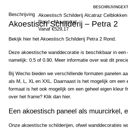
BESCHRIJVING
EXT
Beschrijving
Akoestisch Schilderij Alcatraz Celblokken
Rond - Muurcirkel
Akoestisch Schilderij –
Petra 2
Vanaf
€
529,17
Bekijk hier het Akoestisch Schilderij
Petra 2
Rond.
Deze akoestische wanddecoratie is beschikbaar in een 
namelijk: 0.5 of 0.90. Meer informatie over wat dit preci
Bij Wecho bieden we verschillende formaten panelen a
als M, L, XL en XXL. Daarnaast is het mogelijk om een 
formaat is het ook mogelijk om een geheel eigen kleur f
over het frame? Klik dan
hier
.
Een akoestisch paneel als muurcirkel, e
Onze akoestische schilderijen, ofwel wanddecoraties 