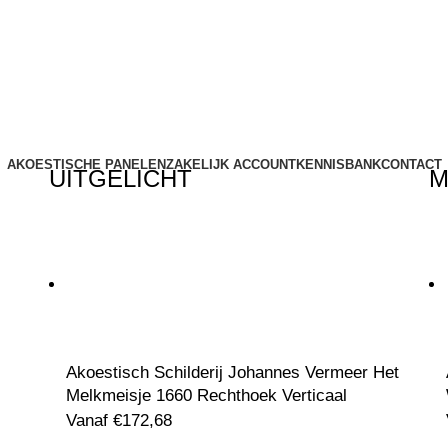
AKOESTISCHE PANELEN
ZAKELIJK ACCOUNT
KENNISBANK
CONTACT
UITGELICHT
M
Akoestisch Schilderij Johannes Vermeer Het
Melkmeisje 1660 Rechthoek Verticaal
Vanaf
€
172,68