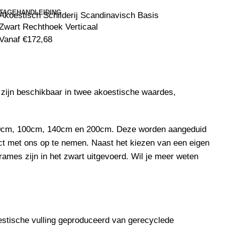
TAGEHANDLEIDING
Akoestisch Schilderij Scandinavisch Basis
Zwart Rechthoek Verticaal
Vanaf
€
172,68
zijn beschikbaar in twee akoestische waardes,
: 80cm, 100cm, 140cm en 200cm. Deze worden aangeduid
ct
met ons op te nemen. Naast het kiezen van een eigen
rames zijn in het zwart uitgevoerd. Wil je meer weten
stische vulling
geproduceerd van gerecyclede