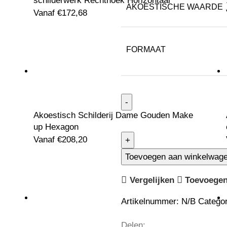
schilderwerk Rechthoek Horizontaal
AKOESTISCHE WAARDE
Vanaf
€
172,68
FORMAAT
Akoestisch Schilderij Dame Gouden Make
up Hexagon
Vanaf
€
208,20
Toevoegen aan winkelwag
Vergelijken
Toevoegen 
Artikelnummer:
N/B
Categor
Delen: