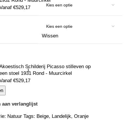
1932 Rond - Muurcirkel
Vanaf
€
529,17
Wissen
Akoestisch Schilderij Picasso stilleven op
een stoel 1931 Rond - Muurcirkel
Vanaf
€
529,17
en
aan verlanglijst
ie:
Natuur
Tags:
Beige
,
Landelijk
,
Oranje