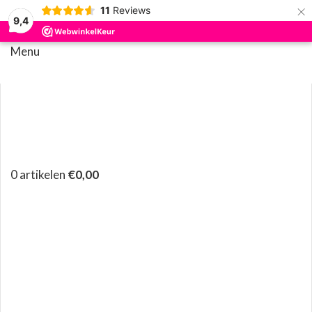
×
11
Reviews
9,4
Menu
0
artikelen
€
0,00
Klik om te vergroten