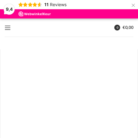
×
11
Reviews
9,4
€
0,00
0
artikelen
Klik om te vergroten