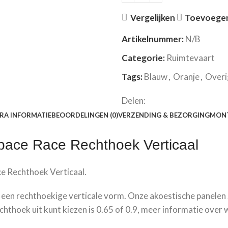
Vergelijken
Toevoegen 
Artikelnummer:
N/B
Categorie:
Ruimtevaart
Tags:
Blauw
,
Oranje
,
Overi
Delen:
RA INFORMATIE
BEOORDELINGEN (0)
VERZENDING & BEZORGING
MONT
pace Race
Rechthoek Verticaal
ce
Rechthoek Verticaal.
een rechthoekige verticale vorm. Onze akoestische panelen z
hthoek uit kunt kiezen is 0.65 of 0.9, meer informatie over w