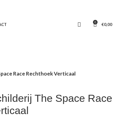
0
ACT
€
0,00
 Space Race Rechthoek Verticaal
hilderij The Space Race
ticaal