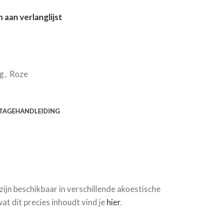
aan verlanglijst
g
,
Roze
AGEHANDLEIDING
ijn beschikbaar in verschillende akoestische
at dit precies inhoudt vind je
hier
.