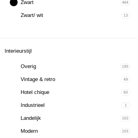
Zwart
464
Zwart/ wit
13
Interieurstijl
Overig
195
Vintage & retro
49
Hotel chique
60
Industrieel
1
Landelijk
163
Modern
103