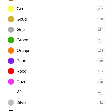
Geel
206
Goud
70
Grijs
284
Groen
262
Oranje
168
Paars
59
Rood
157
Roze
98
Wit
470
Zilver
42