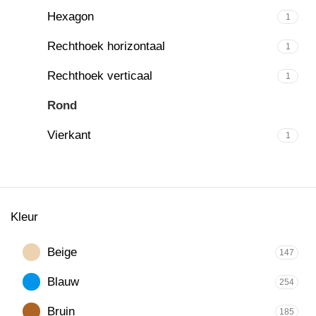
Hexagon
1
Rechthoek horizontaal
1
Rechthoek verticaal
1
Rond
719
Vierkant
1
Kleur
Beige
147
Blauw
254
Bruin
185