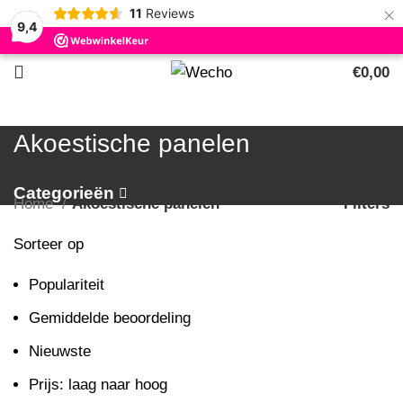
×
11
Reviews
9,4
€
0,00
0
artikelen
Akoestische panelen
Categorieën
Home
Akoestische panelen
Filters
Sorteer op
Populariteit
Gemiddelde beoordeling
Nieuwste
Prijs: laag naar hoog