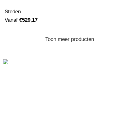
Steden
Vanaf
€
529,17
Toon meer producten
Ben je op zoek naar
akoestische schilderijen
, maar zijn
simpele houten latjes niks voor jou? Dan ben je bij
Wecho aan het juiste adres! Wij leveren
akoestische
panelen
gericht op design van alleen de allerhoogste
kwaliteit. Daarnaast zijn onze prints eenvoudig te
vervangen, waardoor je frame een leven lang mee gaat.
Informatie