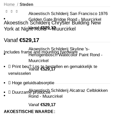
Home
Steden
Akoestisch Schilderij San Francisco 1976
Golden Gate Bridge Rond - Muurcirkel
Akoestisch Schilderij Chrysler Building New
Vanaf
€
529,17
York at Night Rond – Muurcirkel
Vanaf
€
529,17
Akoestisch Schilderij Skyline 's-
Includes frame and mounting hardware
Hertogenbosch Watecolor Paint Rond -
Muurcirkel
Print beu? Los te bestellen en gemakkelijk te
Vanaf
€
529,17
verwisselen
Hoge geluidsabsorptie
Akoestisch Schilderij Alcatraz Celblokken
Duurzame productie
Rond - Muurcirkel
Vanaf
€
529,17
AKOESTISCHE WAARDE