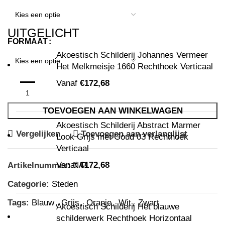
UITGELICHT
FORMAAT
Akoestisch Schilderij Johannes Vermeer
Het Melkmeisje 1660 Rechthoek Verticaal
Vanaf
€
172,68
TOEVOEGEN AAN WINKELWAGEN
Akoestisch Schilderij Abstract Marmer
Vergelijken
Toevoegen aan verlanglijst
Look Grijs met Goud 03 Rechthoek
Verticaal
Vanaf
€
172,68
Artikelnummer:
N/B
Categorie:
Steden
Tags:
Blauw
,
Grijs
,
Oranje
,
Wit
,
Zwart
Akoestisch Schilderij Het blauwe
schilderwerk Rechthoek Horizontaal