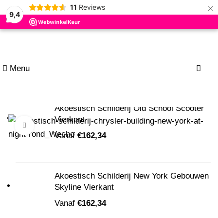
×
11
Reviews
9,4
Zoeken
Begin met typen om producten te zien die u zoekt.
Menu
0
Nieuw
Akoestisch Schilderij Old School Scooter
Vierkant
Klik om te vergroten
Vanaf
€
162,34
Akoestisch Schilderij New York Gebouwen
Skyline Vierkant
Vanaf
€
162,34