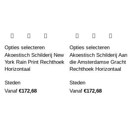
Watercolor Paint Vierkant
Vanaf
€
162,34
Akoestisch Schilderij Picasso Meisje voor
Opties selecteren
Opties selecteren
een spiegel 1932 Rond - Muurcirkel
Akoestisch Schilderij New
Akoestisch Schilderij Aan
Vanaf
€
529,17
York Rain Print Rechthoek
die Amsterdamse Gracht
Horizontaal
Rechthoek Horizontaal
Steden
Steden
Akoestisch Schilderij Picasso Een Droom
1932 Rond - Muurcirkel
Vanaf
€
172,68
Vanaf
€
172,68
Vanaf
€
529,17
Akoestisch Schilderij Picasso stilleven op
een stoel 1931 Rond - Muurcirkel