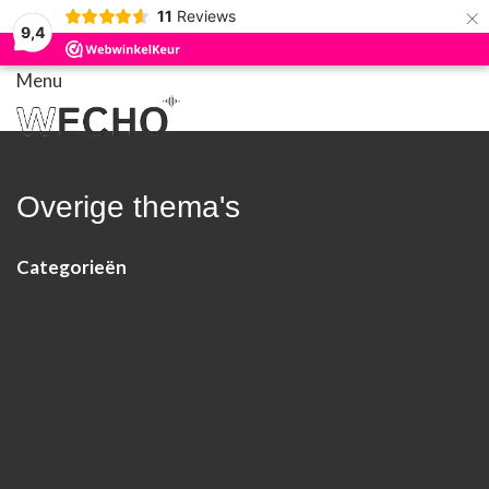
×
11
Reviews
9,4
Menu
0
artikelen
€
0,00
Overige thema's
Categorieën
ALLE
PRODUCTEN
NATUUR
459 PRODUCTEN
ETEN EN DRINKEN
376 PRODUCTEN
MOOIE MENSEN
203 PRODUCTEN
DIEREN
318 PRODUCTEN
MARMER
190 PRODUCTEN
STEDEN
378 PRODUCTEN
ABSTRACT
301 PRODUCTEN
OUDE MEESTERS
124 PRODUCTEN
VINTAGE
120 PRODUCTEN
KINDEREN
105 PRODUCTEN
LIFESTYLE
99 PRODUCTEN
RUIMTEVAART
96 PRODUCTEN
ROMANTISCH
95 PRODUCTEN
MUZIEK
95 PRODUCTEN
SPORT
94 PRODUCTEN
SPEL EN GAMING
85 PRODUCTEN
BEAUTY
80 PRODUCTEN
RETRO
74 PRODUCTEN
IRONISCH
42 PRODUCTEN
OVERIGE THEMA'S
25 PRODUCTEN