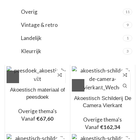
Rood
13
Overig
11
Roze
8
Vintage & retro
9
Wit
14
Landelijk
1
Zwart
19
Kleurrijk
3
Akoestisch materiaal of
peesdoek
Akoestisch Schilderij De
Camera Vierkant
Overige thema's
Vanaf
€
67,60
Overige thema's
Vanaf
€
162,34