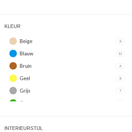
KLEUR
Beige
6
Blauw
12
Bruin
6
Geel
8
Grijs
7
Groen
13
Oranje
13
Paars
5
INTERIEURSTIJL